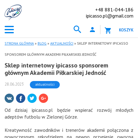
+48 881-044-186
ipicasso.pl@gmail.com
KOSZYK
STRONA GŁÓWNA
»
BLOG
»
AKTUALNOŚCI
»
SKLEP INTERNETOWY IPICASSO
SPONSOREM GŁÓWNYM AKADEMII PIŁKARSKIEJ JEDNOŚĆ
Sklep internetowy ipicasso sponsorem
głównym Akademii Piłkarskiej Jedność
28.06.2023
aktualności
Od dzisiaj ipicasso.pl będzie wspierać rozwój młodych
adeptów futbolu w Zielonej Górze.
Kreatywność zawodników i trenerów akademii połączona z
nowoczesnym rękodziełem na pewno przyniesie owocną