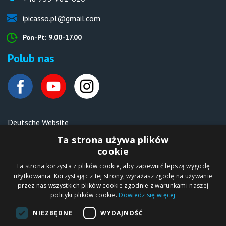
ipicasso.pl@gmail.com
Pon-Pt: 9.00-17.00
Polub nas
Deutsche Website
Malen nach Zahlen Ipicasso.de
Ta strona używa plików
cookie
Ta strona korzysta z plików cookie, aby zapewnić lepszą wygodę
Copyright © 2012-2026
użytkowania. Korzystając z tej strony, wyrażasz zgodę na używanie
Sklep internetowy
iPICASSO.PL
przez nas wszystkich plików cookie zgodnie z warunkami naszej
Malowanie po
polityki plików cookie.
Dowiedz się więcej
numerach – zbliż
się do świata sztuki!
IPICASSO Sp. z o.o.
NIEZBĘDNE
WYDAJNOŚĆ
ul. Słoneczna 194,
05-506 Kolonia
Lesznowola, Polska