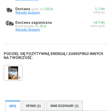
Dostawa
1-2 dni
gratis od
130 zł
Warunki dostawy
robocze
Dostawa zagraniczna
od 3 dni
roboczych
Koszt wysyłki od
20 zł
Warunki dostawy
PODZIEL SIĘ POZYTYWNĄ ENERGIĄ I ZAINSPIRUJ INNYCH
NA TWÓRCZOŚĆ:
OPINIE (1)
INNE ROZMIARY (1)
OPIS