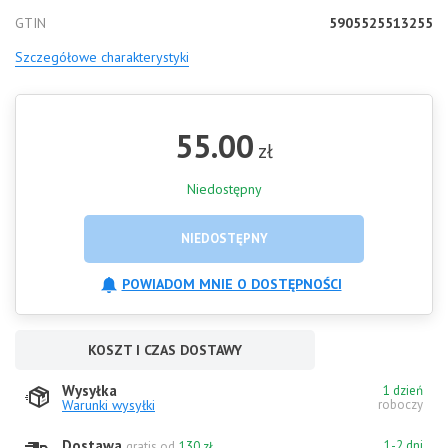
GTIN
5905525513255
Szczegółowe charakterystyki
55.00
zł
Niedostępny
NIEDOSTĘPNY
POWIADOM MNIE O DOSTĘPNOŚCI
KOSZT I CZAS DOSTAWY
Wysyłka
1 dzień
Warunki wysyłki
roboczy
Dostawa
1-2 dni
gratis od
130 zł