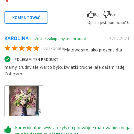
|
(0)
(0)
KOMENTOWAĆ
Opinia jest pomocna?
0
KAROLINA
Został zakupiony ten produkt
27.02.2021
Doskonała
Malowałam jako prezent dla
POLECAM TEN PRODUKT!
mamy, trudny ale warto było, kwiatki trudne, ale dałam radę.
Polecam
Farby idealne, wystarczyły na podwójne malowanie, mega
szybka dostawa, płótno idealne