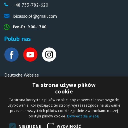
+48 733-782-620
ipicasso.pl@gmail.com
Pon-Pt: 9.00-17.00
Polub nas
Deutsche Website
Malen nach Zahlen Ipicasso.de
Ta strona używa plików
cookie
Ta strona korzysta z plików cookie, aby zapewnić lepszą wygodę
Copyright © 2012-2026
użytkowania. Korzystając z tej strony, wyrażasz zgodę na używanie
Sklep internetowy
iPICASSO.PL
przez nas wszystkich plików cookie zgodnie z warunkami naszej
Malowanie po
polityki plików cookie.
Dowiedz się więcej
numerach – zbliż
się do świata sztuki!
IPICASSO Sp. z o.o.
NIEZBĘDNE
WYDAJNOŚĆ
ul. Słoneczna 194,