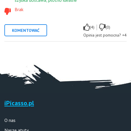
Brak
|
(4)
(0)
KOMENTOWAĆ
Opinia jest pomocna?
+4
iPicasso.pl
O nas
Nasze atuty