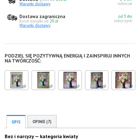
Warunki dostawy
robocze
Dostawa zagraniczna
od 3 dni
roboczych
Koszt wysyłki od
20 zł
Warunki dostawy
PODZIEL SIĘ POZYTYWNĄ ENERGIĄ I ZAINSPIRUJ INNYCH
NA TWÓRCZOŚĆ:
OPINIE (7)
OPIS
Bez i narcyzy — kategoria kwiaty