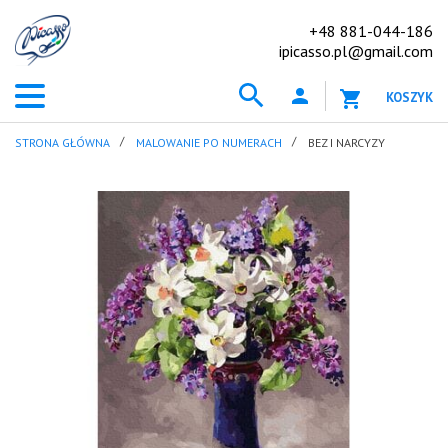
+48 881-044-186
ipicasso.pl@gmail.com
KOSZYK
STRONA GŁÓWNA
MALOWANIE PO NUMERACH
BEZ I NARCYZY