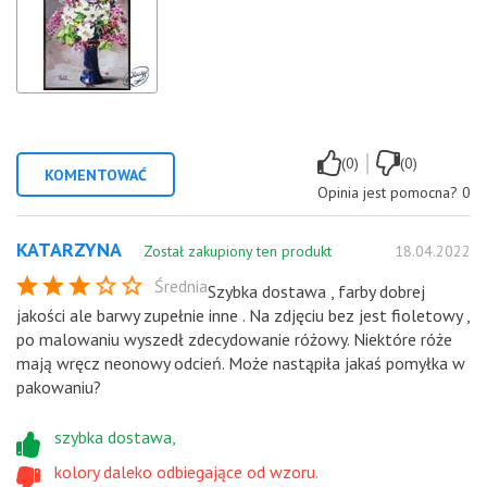
|
(0)
(0)
KOMENTOWAĆ
Opinia jest pomocna?
0
KATARZYNA
Został zakupiony ten produkt
18.04.2022
Średnia
Szybka dostawa , farby dobrej
jakości ale barwy zupełnie inne . Na zdjęciu bez jest fioletowy ,
po malowaniu wyszedł zdecydowanie różowy. Niektóre róże
mają wręcz neonowy odcień. Może nastąpiła jakaś pomyłka w
pakowaniu?
szybka dostawa,
kolory daleko odbiegające od wzoru.