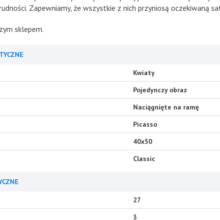
udności. Zapewniamy, że wszystkie z nich przyniosą oczekiwaną sat
aszym sklepem.
TYCZNE
Kwiaty
Pojedynczy obraz
Naciągnięte na ramę
Picasso
40x50
Classic
YCZNE
27
3