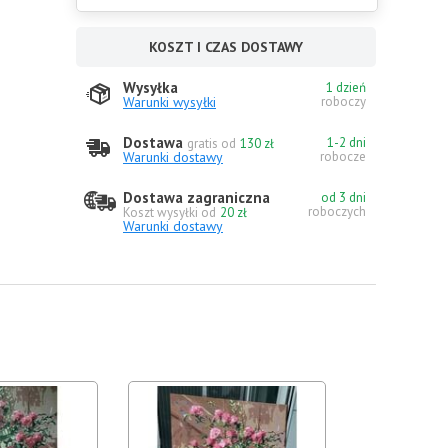
KOSZT I CZAS DOSTAWY
Wysyłka
1 dzień
Warunki wysyłki
roboczy
Dostawa
1-2 dni
gratis od
130 zł
Warunki dostawy
robocze
Dostawa zagraniczna
od 3 dni
roboczych
Koszt wysyłki od
20 zł
Warunki dostawy