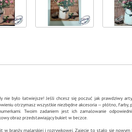
 nie było łatwiejsze! Jeśli chcesz się poczuć jak prawdziwy 
eniu otrzymasz wszystkie niezbędne akcesoria — płótno, farby, pęd
umerkami. Twoim zadaniem jest ich zamalowanie odpowiedni
wy obraz przedstawiający bukiet w beczce.
 w branży malarskiej i rozrywkowej. Zajęcie to stało się nowym 