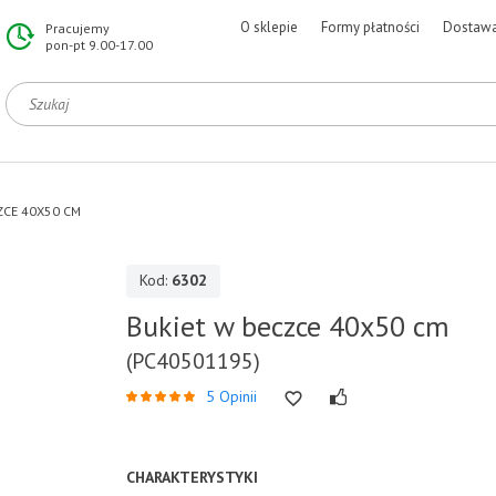
O sklepie
Formy płatności
Dostaw
Pracujemy
pon-pt 9.00-17.00
ZCE 40X50 CM
Kod:
6302
Bukiet w beczce 40x50 cm
(PC40501195)
5 Opinii
CHARAKTERYSTYKI