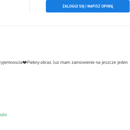
ZALOGUJ SIĘ I NAPISZ OPINIĘ
zyjemnoscia❤️Piekny obraz. Juz mam zamowienie na jeszcze jeden
bylo