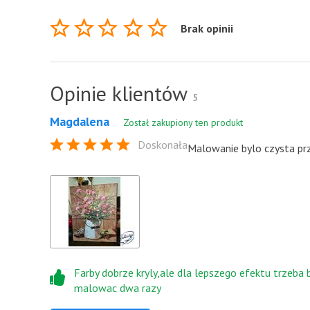
Brak opinii
Opinie klientów
5
Magdalena
Został zakupiony ten produkt
Doskonała
Malowanie bylo czysta pr
Farby dobrze kryly,ale dla lepszego efektu trzeba 
malowac dwa razy