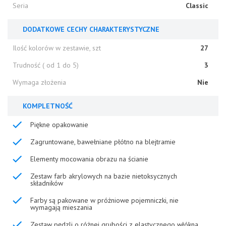
Seria
Classic
DODATKOWE CECHY CHARAKTERYSTYCZNE
Ilość kolorów w zestawie, szt
27
Trudność ( od 1 do 5)
3
Wymaga złożenia
Nie
KOMPLETNOŚĆ
Piękne opakowanie
Zagruntowane, bawełniane płótno na blejtramie
Elementy mocowania obrazu na ścianie
Zestaw farb akrylowych na bazie nietoksycznych
składników
Farby są pakowane w próżniowe pojemniczki, nie
wymagają mieszania
Zestaw pędzli o różnej grubości z elastycznego włókna