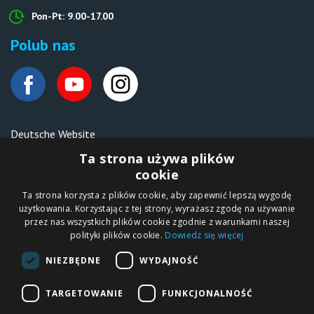
Pon-Pt: 9.00-17.00
Polub nas
Deutsche Website
Malen nach Zahlen Ipicasso.de
Ta strona używa plików
cookie
Ta strona korzysta z plików cookie, aby zapewnić lepszą wygodę
Copyright © 2012-2026
użytkowania. Korzystając z tej strony, wyrażasz zgodę na używanie
Sklep internetowy
iPICASSO.PL
przez nas wszystkich plików cookie zgodnie z warunkami naszej
Malowanie po
polityki plików cookie.
Dowiedz się więcej
numerach – zbliż
się do świata sztuki!
IPICASSO Sp. z o.o.
NIEZBĘDNE
WYDAJNOŚĆ
ul. Słoneczna 194,
05-506 Kolonia
Lesznowola, Polska
NIP 1231355620 KRS
TARGETOWANIE
FUNKCJONALNOŚĆ
0000680650