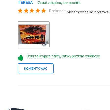
TERESA
Został zakupiony ten produkt
Doskonała
Niesamowita kolorystyka, o
Dobrze kryjące farby, łatwy poziom trudności
KOMENTOWAĆ