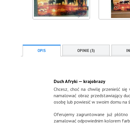
OPIS
OPINIE (3)
I
Duch Afryki — krajobrazy
Chcesz, choć na chwilę przenieść s
namalować obraz przedstawiający duch
osobę lub powiesić w swoim domu na śc
Oferujemy zagruntowane już płótno
zamalować odpowiednim kolorem farby.