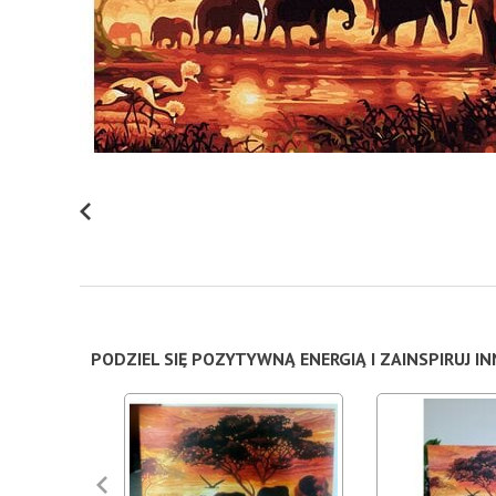
PODZIEL SIĘ POZYTYWNĄ ENERGIĄ I ZAINSPIRUJ I