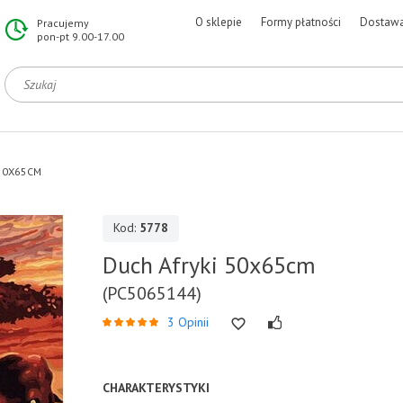
O sklepie
Formy płatności
Dostaw
Pracujemy
pon-pt 9.00-17.00
 50X65CM
Kod:
5778
Duch Afryki 50x65cm
(PC5065144)
3 Opinii
CHARAKTERYSTYKI