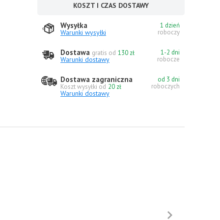
KOSZT I CZAS DOSTAWY
Wysyłka
1 dzień
Warunki wysyłki
roboczy
Dostawa
1-2 dni
gratis od
130 zł
Warunki dostawy
robocze
Dostawa zagraniczna
od 3 dni
roboczych
Koszt wysyłki od
20 zł
Warunki dostawy