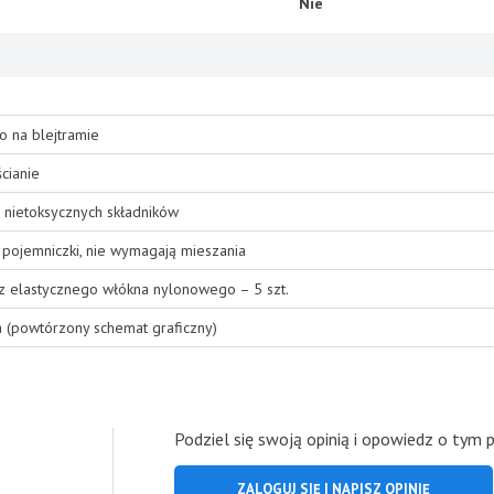
Nie
o na blejtramie
cianie
 nietoksycznych składników
pojemniczki, nie wymagają mieszania
 z elastycznego włókna nylonowego – 5 szt.
a (powtórzony schemat graficzny)
Podziel się swoją opinią i opowiedz o tym 
ZALOGUJ SIĘ I NAPISZ OPINIĘ