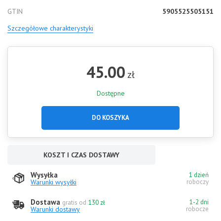
GTIN
5905525505151
Szczegółowe charakterystyki
45.00
zł
Dostępne
DO KOSZYKA
KOSZT I CZAS DOSTAWY
Wysyłka
1 dzień
Warunki wysyłki
roboczy
Dostawa
1-2 dni
gratis od
130 zł
Warunki dostawy
robocze