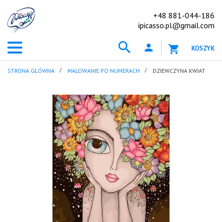
+48 881-044-186
ipicasso.pl@gmail.com
KOSZYK
STRONA GŁÓWNA
MALOWANIE PO NUMERACH
DZIEWCZYNA KWIAT