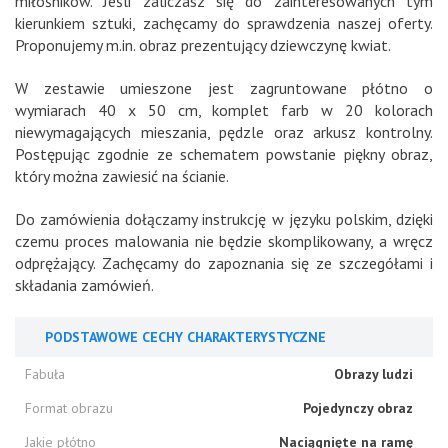
miłośników. Jeśli zaliczasz się do zainteresowanych tym
kierunkiem sztuki, zachęcamy do sprawdzenia naszej oferty.
Proponujemy m.in. obraz prezentujący dziewczynę kwiat.
W zestawie umieszone jest zagruntowane płótno o
wymiarach 40 x 50 cm, komplet farb w 20 kolorach
niewymagających mieszania, pędzle oraz arkusz kontrolny.
Postępując zgodnie ze schematem powstanie piękny obraz,
który można zawiesić na ścianie.
Do zamówienia dołączamy instrukcję w języku polskim, dzięki
czemu proces malowania nie będzie skomplikowany, a wręcz
odprężający. Zachęcamy do zapoznania się ze szczegółami i
składania zamówień.
PODSTAWOWE CECHY CHARAKTERYSTYCZNE
Fabuła
Obrazy ludzi
Format obrazu
Pojedynczy obraz
Jakie płótno
Naciągnięte na ramę