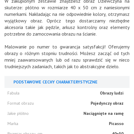
W zakupionym zestawie znajdziesz obraz Dziewczyna na
skuterze: płótno w rozmiarze 40 x 50 cm z naniesionymi
numerkami. Nakładając na nie odpowiednie kolory, otrzymasz
wyjątkowy obraz. Oprócz tego dostarczamy niezbędne
akcesoria takie jak pędzle, arkusz kontrolny oraz elementy
potrzebne do zamocowania obrazu na ścianie.
Malowanie po numer to gwarancja satysfakcji! Oferujemy
obrazy o różnym stopniu trudności. Możesz zacząć od tych
mniej zaawansowanych lub od razu sprawdzić się w nieco
trudniejszych zadaniach, takich jak to abstrakcyjne dzieło.
PODSTAWOWE CECHY CHARAKTERYSTYCZNE
Fabuła
Obrazy ludzi
Format obrazu
Pojedynczy obraz
Jakie płótno
Naciągnięte na ramę
Marka
Picasso
Rozmiar obrazu, cm
40x50