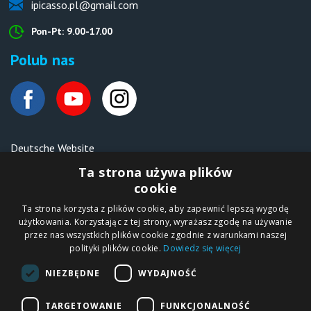
ipicasso.pl@gmail.com
Pon-Pt: 9.00-17.00
Polub nas
Deutsche Website
Malen nach Zahlen Ipicasso.de
Ta strona używa plików
cookie
Ta strona korzysta z plików cookie, aby zapewnić lepszą wygodę
Copyright © 2012-2026
użytkowania. Korzystając z tej strony, wyrażasz zgodę na używanie
Sklep internetowy
iPICASSO.PL
przez nas wszystkich plików cookie zgodnie z warunkami naszej
Malowanie po
polityki plików cookie.
Dowiedz się więcej
numerach – zbliż
się do świata sztuki!
IPICASSO Sp. z o.o.
NIEZBĘDNE
WYDAJNOŚĆ
ul. Słoneczna 194,
05-506 Kolonia
Lesznowola, Polska
NIP 1231355620 KRS
TARGETOWANIE
FUNKCJONALNOŚĆ
0000680650