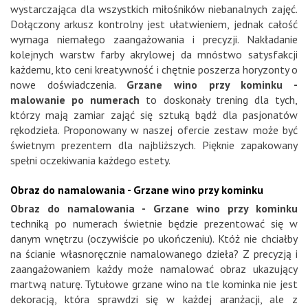
wystarczająca dla wszystkich miłośników niebanalnych zajęć.
Dołączony arkusz kontrolny jest ułatwieniem, jednak całość
wymaga niemałego zaangażowania i precyzji. Nakładanie
kolejnych warstw farby akrylowej da mnóstwo satysfakcji
każdemu, kto ceni kreatywność i chętnie poszerza horyzonty o
nowe doświadczenia.
Grzane wino przy kominku -
malowanie po numerach
to doskonały trening dla tych,
którzy mają zamiar zająć się sztuką bądź dla pasjonatów
rękodzieła. Proponowany w naszej ofercie zestaw może być
świetnym prezentem dla najbliższych. Pięknie zapakowany
spełni oczekiwania każdego estety.
Obraz do namalowania - Grzane wino przy kominku
Obraz do namalowania - Grzane wino przy kominku
techniką po numerach świetnie będzie prezentować się w
danym wnętrzu (oczywiście po ukończeniu). Któż nie chciałby
na ścianie własnoręcznie namalowanego dzieła? Z precyzją i
zaangażowaniem każdy może namalować obraz ukazujący
martwą naturę. Tytułowe grzane wino na tle kominka nie jest
dekoracją, która sprawdzi się w każdej aranżacji, ale z