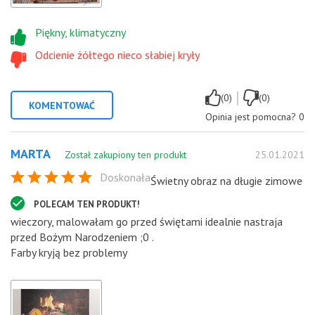
Piękny, klimatyczny
Odcienie żółtego nieco słabiej kryły
|
(0)
(0)
KOMENTOWAĆ
Opinia jest pomocna?
0
MARTA
Został zakupiony ten produkt
25.01.2021
Doskonała
Świetny obraz na długie zimowe
POLECAM TEN PRODUKT!
wieczory, malowałam go przed świętami idealnie nastraja
przed Bożym Narodzeniem ;0 .
Farby kryją bez problemy