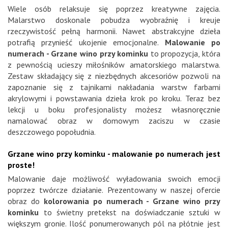
Wiele osób relaksuje się poprzez kreatywne zajęcia.
Malarstwo doskonale pobudza wyobraźnię i kreuje
rzeczywistość pełną harmonii. Nawet abstrakcyjne dzieła
potrafią przynieść ukojenie emocjonalne.
Malowanie po
numerach - Grzane wino przy kominku
to propozycja, która
z pewnością ucieszy miłośników amatorskiego malarstwa.
Zestaw składający się z niezbędnych akcesoriów pozwoli na
zapoznanie się z tajnikami nakładania warstw farbami
akrylowymi i powstawania dzieła krok po kroku. Teraz bez
lekcji u boku profesjonalisty możesz własnoręcznie
namalować obraz w domowym zaciszu w czasie
deszczowego popołudnia.
Grzane wino przy kominku - malowanie po numerach jest
proste!
Malowanie daje możliwość wyładowania swoich emocji
poprzez twórcze działanie. Prezentowany w naszej ofercie
obraz do
kolorowania po numerach - Grzane wino przy
kominku
to świetny pretekst na doświadczanie sztuki w
większym gronie. Ilość ponumerowanych pól na płótnie jest