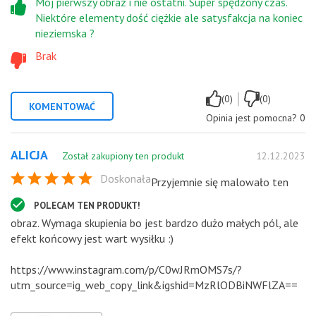
Mój pierwszy obraz i nie ostatni. Super spędzony czas.
Niektóre elementy dość ciężkie ale satysfakcja na koniec
nieziemska ?
Brak
|
(0)
(0)
KOMENTOWAĆ
Opinia jest pomocna?
0
ALICJA
Został zakupiony ten produkt
12.12.2023
Doskonała
Przyjemnie się malowało ten
POLECAM TEN PRODUKT!
obraz. Wymaga skupienia bo jest bardzo dużo małych pól, ale
efekt końcowy jest wart wysiłku :)
https://www.instagram.com/p/C0wJRmOMS7s/?
utm_source=ig_web_copy_link&igshid=MzRlODBiNWFlZA==