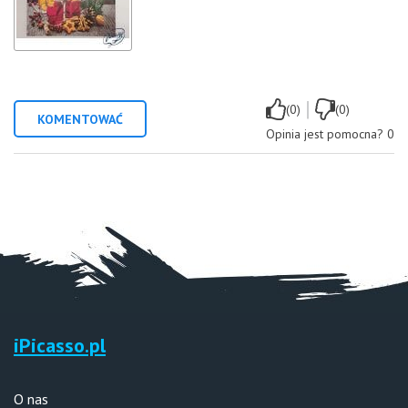
|
(0)
(0)
KOMENTOWAĆ
Opinia jest pomocna?
0
iPicasso.pl
O nas