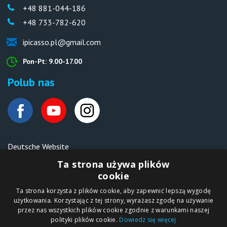
+48 881-044-186
+48 733-782-620
ipicasso.pl@gmail.com
Pon-Pt: 9.00-17.00
Polub nas
Deutsche Website
Malen nach Zahlen Ipicasso.de
Ta strona używa plików
cookie
Ta strona korzysta z plików cookie, aby zapewnić lepszą wygodę
Copyright © 2012-2026
użytkowania. Korzystając z tej strony, wyrażasz zgodę na używanie
Sklep internetowy
iPICASSO.PL
przez nas wszystkich plików cookie zgodnie z warunkami naszej
Malowanie po
polityki plików cookie.
Dowiedz się więcej
numerach – zbliż
się do świata sztuki!