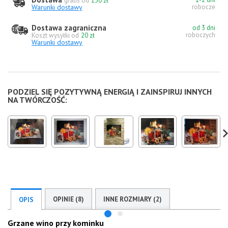
gratis od
130 zł
Warunki dostawy
robocze
Dostawa zagraniczna
od 3 dni
roboczych
Koszt wysyłki od
20 zł
Warunki dostawy
PODZIEL SIĘ POZYTYWNĄ ENERGIĄ I ZAINSPIRUJ INNYCH
NA TWÓRCZOŚĆ:
OPINIE (8)
INNE ROZMIARY (2)
OPIS
Grzane wino przy kominku