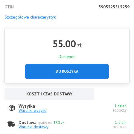
GTIN
5905525515259
Szczegółowe charakterystyki
55.00
zł
Dostępne
DO KOSZYKA
KOSZT I CZAS DOSTAWY
Wysyłka
1 dzień
Warunki wysyłki
roboczy
Dostawa
1-2 dni
gratis od
130 zł
Warunki dostawy
robocze