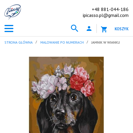
+48 881-044-186
ipicasso.pl@gmail.com
KOSZYK
STRONA GŁÓWNA
MALOWANIE PO NUMERACH
JAMNIK W WIANKU