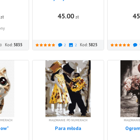
45.00
45
DO KOSZYKA
zł
zł
pny
Kod:
5835
Kod:
5825
0
2
2
UMERACH
MALOWANIE PO NUMERACH
MALOWANI
eow"
Para młoda
Ogrom