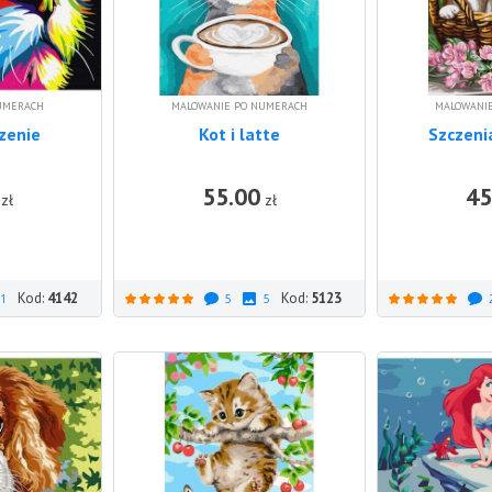
UMERACH
MALOWANIE PO NUMERACH
MALOWANI
zenie
Kot i latte
Szczeni
55.00
45
DO KOSZYKA
DO KOSZYKA
zł
zł
Kod:
4142
Kod:
5123
1
5
5