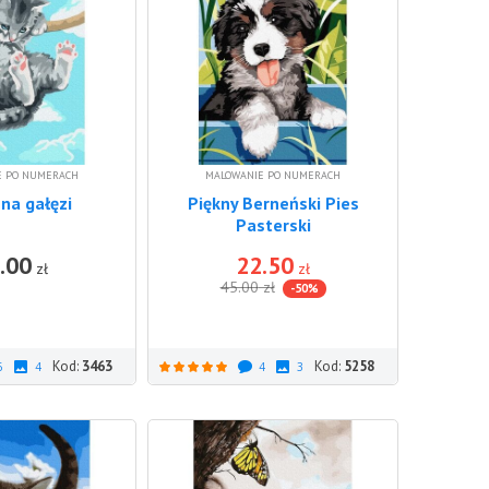
E PO NUMERACH
MALOWANIE PO NUMERACH
na gałęzi
Piękny Berneński Pies
Pasterski
.00
22.50
DO KOSZYKA
DO KOSZ
zł
zł
45.00
zł
-50%
Kod:
3463
Kod:
5258
6
4
4
3