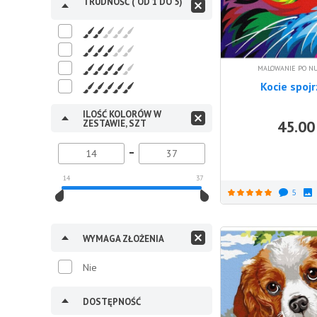
TRUDNOŚĆ ( OD 1 DO 5)
MALOWANIE PO N
Kocie spojr
ILOŚĆ KOLORÓW W
45.00
ZESTAWIE, SZT
14
37
5
WYMAGA ZŁOŻENIA
Nie
DOSTĘPNOŚĆ