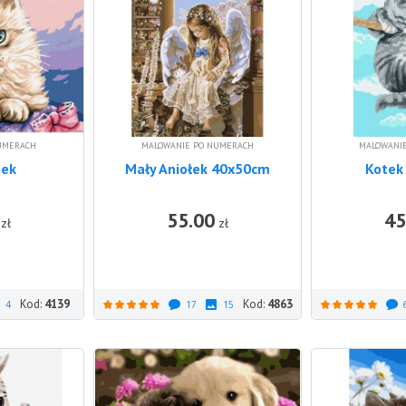
UMERACH
MALOWANIE PO NUMERACH
MALOWANI
tek
Mały Aniołek 40x50cm
Kotek 
55.00
45
DO KOSZYKA
DO KOSZYKA
zł
zł
Kod:
4139
Kod:
4863
4
17
15