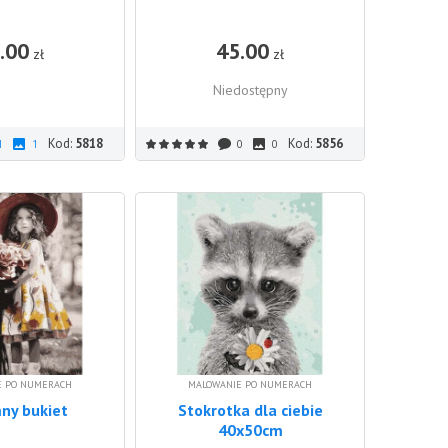
.00
45.00
DO KOSZYKA
zł
zł
Niedostępny
Kod:
5818
Kod:
5856
1
1
0
0
E PO NUMERACH
MALOWANIE PO NUMERACH
ny bukiet
Stokrotka dla ciebie
40x50cm