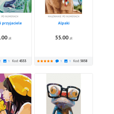
E PO NUMERACH
MALOWANIE PO NUMERACH
i przyjaciele
Alpaki
.00
55.00
DO KOSZYKA
DO KOSZ
zł
zł
Kod:
4333
Kod:
5858
2
1
1
1