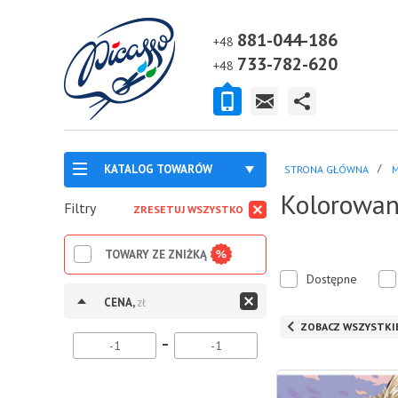
881-044-186
+48
733-782-620
+48
KATALOG TOWARÓW
STRONA GŁÓWNA
M
Kolorowan
Filtry
ZRESETUJ WSZYSTKO
TOWARY ZE ZNIŻKĄ
Dostępne
CENA,
zł
ZOBACZ WSZYSTKI