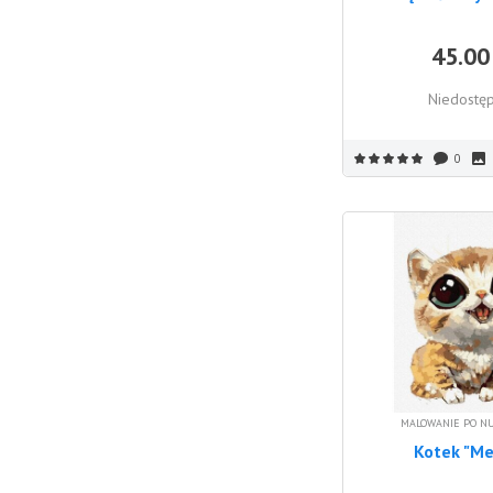
45.00
Niedostę
0
MALOWANIE PO N
Kotek "M