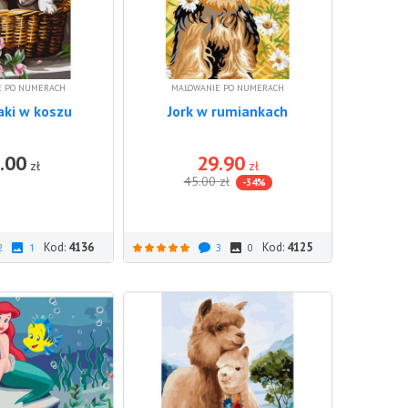
E PO NUMERACH
MALOWANIE PO NUMERACH
aki w koszu
Jork w rumiankach
.00
29.90
DO KOSZYKA
DO KOSZ
zł
zł
45.00
zł
-34%
Kod:
4136
Kod:
4125
2
1
3
0