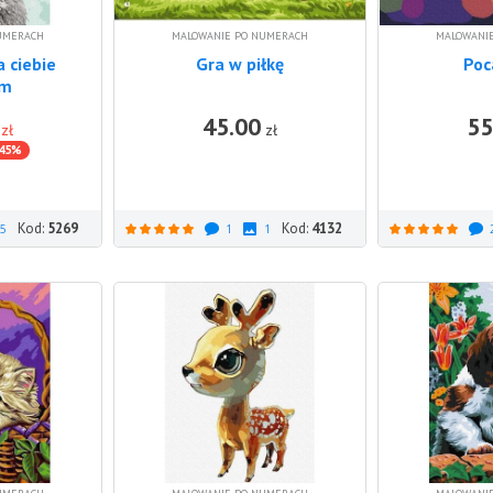
UMERACH
MALOWANIE PO NUMERACH
MALOWANI
 ciebie
Gra w piłkę
Poc
cm
45.00
55
DO KOSZYKA
DO KOSZYKA
zł
zł
45%
Kod:
5269
Kod:
4132
5
1
1