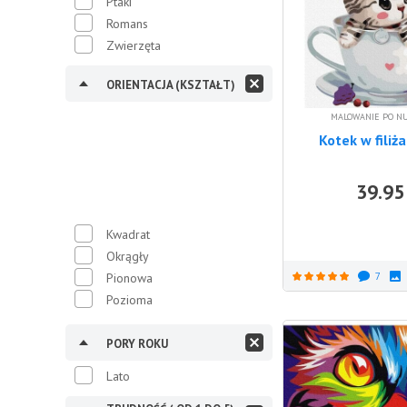
Ptaki
Romans
Zwierzęta
ORIENTACJA (KSZTAŁT)
MALOWANIE PO N
Kotek w fili
39.95
Kwadrat
Okrągły
Pionowa
7
Pozioma
PORY ROKU
Lato