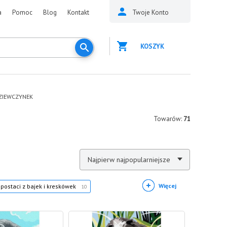
a
Pomoc
Blog
Kontakt
Twoje Konto
KOSZYK
ZIEWCZYNEK
Towarów:
71
Najpierw najpopularniejsze
Więcej
postaci z bajek i kreskówek
10