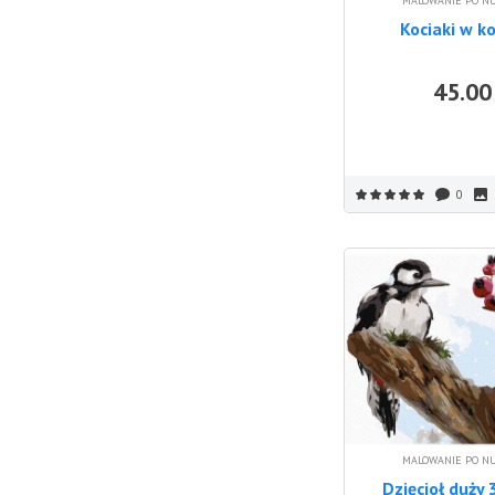
MALOWANIE PO N
Kociaki w k
45.00
0
MALOWANIE PO N
Dzięcioł duży