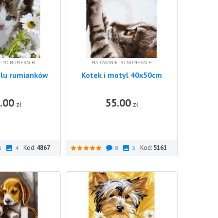
E PO NUMERACH
MALOWANIE PO NUMERACH
olu rumianków
Kotek i motyl 40x50cm
.00
55.00
DO KOSZYKA
DO KOSZ
zł
zł
Kod:
4867
Kod:
5161
6
4
8
5