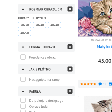
ROZMIAR OBRAZU, CM
OBRAZY POJEDYNCZE
30x30
30x40
40x40
40x50
MALOWANIE PO N
Mały ko
FORMAT OBRAZU
Pojedynczy obraz
45.00
JAKIE PŁÓTNO
Naciągnięte na ramę
10
FABUŁA
Do pokoju dziecięcego
Obrazy ludzi