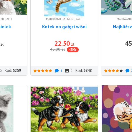
UMERACH
MALOWANIE PO NUMERACH
MALOWANI
nielek
Kotek na gałęzi wiśni
Najbliższ
22.50
45
DO KOSZYKA
DO KOSZYKA
zł
zł
45.00
zł
-50%
Kod:
5259
Kod:
5848
0
1
0