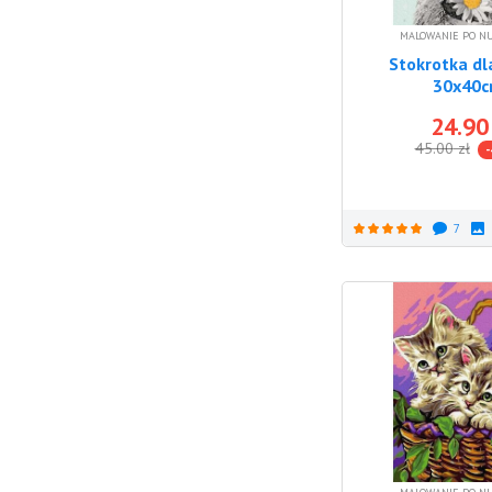
MALOWANIE PO N
Stokrotka dla
30x40
24.90
45.00
zł
-
7