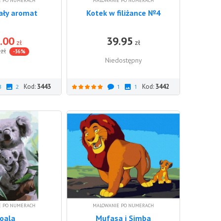
E PO NUMERACH
MALOWANIE PO NUMERACH
ały aromat
Kotek w filiżance №4
.00
39.95
DO KOSZYKA
zł
zł
zł
-36%
Niedostępny
Kod:
3443
Kod:
3442
3
2
1
1
E PO NUMERACH
MALOWANIE PO NUMERACH
oala
Mufasa i Simba