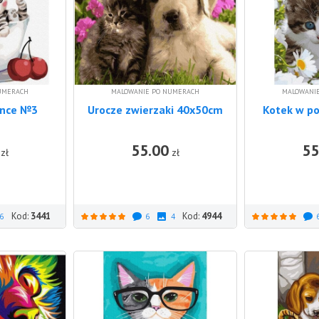
UMERACH
MALOWANIE PO NUMERACH
MALOWANI
żance №3
Urocze zwierzaki 40x50cm
Kotek w p
55.00
55
DO KOSZYKA
DO KOSZYKA
zł
zł
Kod:
3441
Kod:
4944
6
6
4