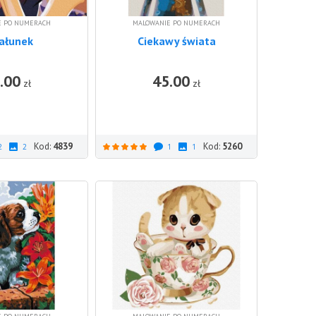
E PO NUMERACH
MALOWANIE PO NUMERACH
ałunek
Ciekawy świata
.00
45.00
DO KOSZYKA
DO KOSZ
zł
zł
Kod:
4839
Kod:
5260
2
2
1
1