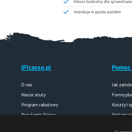
Arkusz kontrolny dla sprawdzani
Instrukcja w języku polskim
iPicasso.pl
Pomoc 
O nas
Jak zamó
Nasze atuty
Formy pła
Program rabatowy
Koszty i 
Regulamin Sklepu
Reklamacj
Polityka prywatności
Pytania i