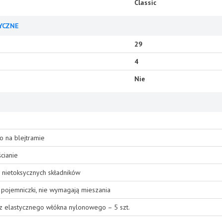
Classic
YCZNE
29
4
Nie
o na blejtramie
cianie
 nietoksycznych składników
pojemniczki, nie wymagają mieszania
 z elastycznego włókna nylonowego – 5 szt.