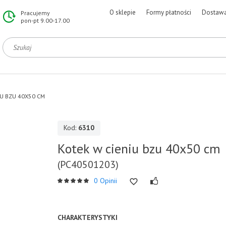
O sklepie
Formy płatności
Dostaw
Pracujemy
pon-pt 9.00-17.00
IU BZU 40X50 CM
Kod:
6310
Kotek w cieniu bzu 40x50 cm
(PC40501203)
0 Opinii
CHARAKTERYSTYKI