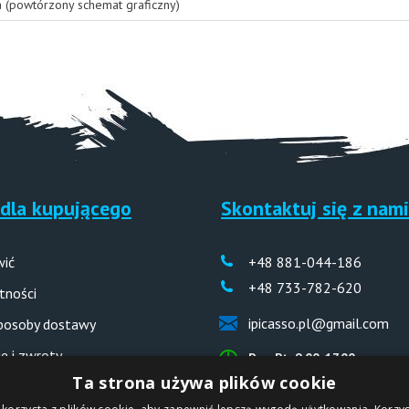
a (powtórzony schemat graficzny)
dla kupującego
Skontaktuj się z nami
wić
+48 881-044-186
+48 733-782-620
tności
ipicasso.pl@gmail.com
sposoby dostawy
e i zwroty
Pon-Pt: 9.00-17.00
Ta strona używa plików cookie
 odpowiedzi (FAQ)