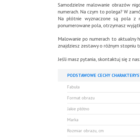
Samodzielne malowanie obrazów nigdy
numerach. Na czym to polega? W zamówi
Na płótnie wyznaczone są pola z n
ponumerowane pola, otrzymasz wyjątko
Malowanie po numerach to aktualny hit
znajdziesz zestawy o różnym stopniu tr
Jeśli masz pytania, skontaktuj się z n
PODSTAWOWE CECHY CHARAKTERYS
Fabuła
Format obrazu
Jakie płótno
Marka
Rozmiar obrazu, cm