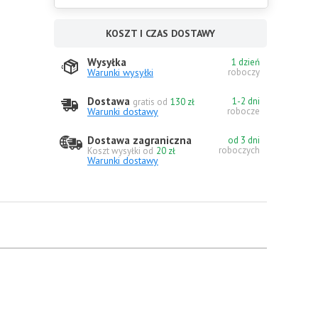
KOSZT I CZAS DOSTAWY
Wysyłka
1 dzień
Warunki wysyłki
roboczy
Dostawa
1-2 dni
gratis od
130 zł
Warunki dostawy
robocze
Dostawa zagraniczna
od 3 dni
roboczych
Koszt wysyłki od
20 zł
Warunki dostawy