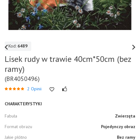
Kod:
6489
Lisek rudy w trawie 40cm*50cm (bez
ramy)
(BR4050496)
2 Opinii
CHARAKTERYSTYKI
Fabuła
Zwierzęta
Format obrazu
Pojedynczy obraz
Jakie płótno
Bez ramy