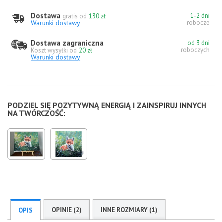
Dostawa
1-2 dni
gratis od
130 zł
Warunki dostawy
robocze
Dostawa zagraniczna
od 3 dni
roboczych
Koszt wysyłki od
20 zł
Warunki dostawy
PODZIEL SIĘ POZYTYWNĄ ENERGIĄ I ZAINSPIRUJ INNYCH
NA TWÓRCZOŚĆ:
OPINIE (2)
INNE ROZMIARY (1)
OPIS