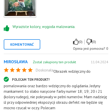
Wyraziste kolory, wygoda malowania.
|
(0)
(0)
KOMENTOWAĆ
Opinia jest pomocna?
0
MIROSŁAWA
Został zakupiony ten produkt
11.04.2024
Doskonała
Obrazek wdzięczny do
POLECAM TEN PRODUKT!
pomalowania oraz bardzo wdzięczny do oglądania. Jedyny
mankament to słabo nasycone farby numer 18; 19; 20 i 21
(kolory rudego), nie pokrywały w pełni numerów. Mam nadzieję
iż przy odpowiedniej ekspozycji obrazu defekt nie będzie się
mocno rzucał w oczy. Polecam