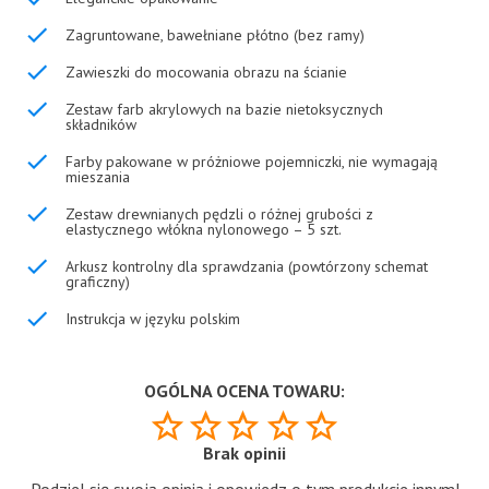
Zagruntowane, bawełniane płótno (bez ramy)
Zawieszki do mocowania obrazu na ścianie
Zestaw farb akrylowych na bazie nietoksycznych
składników
Farby pakowane w próżniowe pojemniczki, nie wymagają
mieszania
Zestaw drewnianych pędzli o różnej grubości z
elastycznego włókna nylonowego – 5 szt.
Arkusz kontrolny dla sprawdzania (powtórzony schemat
graficzny)
Instrukcja w języku polskim
OGÓLNA OCENA TOWARU:
Brak opinii
Podziel się swoją opinią i opowiedz o tym produkcie innym!