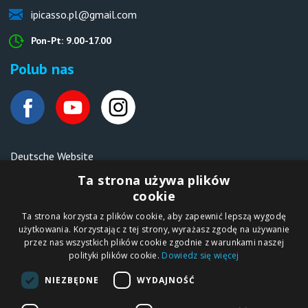
ipicasso.pl@gmail.com
Pon-Pt: 9.00-17.00
Polub nas
Deutsche Website
Malen nach Zahlen Ipicasso.de
Ta strona używa plików
cookie
Ta strona korzysta z plików cookie, aby zapewnić lepszą wygodę
Copyright © 2012-2026
użytkowania. Korzystając z tej strony, wyrażasz zgodę na używanie
Sklep internetowy
iPICASSO.PL
przez nas wszystkich plików cookie zgodnie z warunkami naszej
Malowanie po
polityki plików cookie.
Dowiedz się więcej
numerach – zbliż
się do świata sztuki!
IPICASSO Sp. z o.o.
NIEZBĘDNE
WYDAJNOŚĆ
ul. Słoneczna 194,
05-506 Kolonia
Lesznowola, Polska
NIP 1231355620 KRS