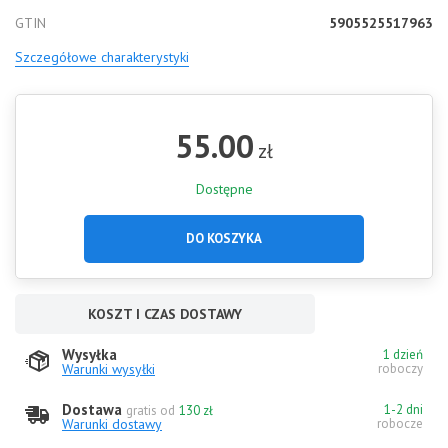
GTIN
5905525517963
Szczegółowe charakterystyki
55.00
zł
Dostępne
DO KOSZYKA
KOSZT I CZAS DOSTAWY
Wysyłka
1 dzień
Warunki wysyłki
roboczy
Dostawa
1-2 dni
gratis od
130 zł
Warunki dostawy
robocze