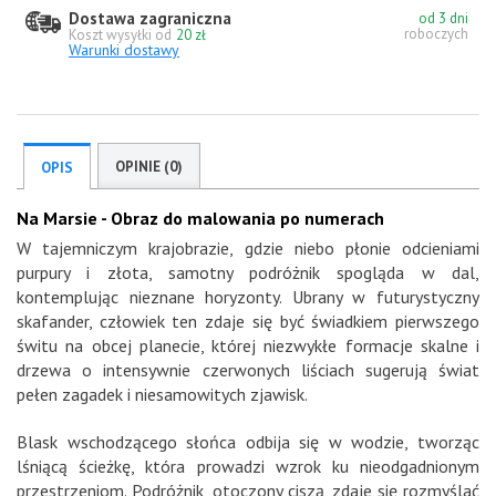
Dostawa zagraniczna
od 3 dni
roboczych
Koszt wysyłki od
20 zł
Warunki dostawy
OPINIE (0)
OPIS
Na Marsie - Obraz do malowania po numerach
W tajemniczym krajobrazie, gdzie niebo płonie odcieniami
purpury i złota, samotny podróżnik spogląda w dal,
kontemplując nieznane horyzonty. Ubrany w futurystyczny
skafander, człowiek ten zdaje się być świadkiem pierwszego
świtu na obcej planecie, której niezwykłe formacje skalne i
drzewa o intensywnie czerwonych liściach sugerują świat
pełen zagadek i niesamowitych zjawisk.
Blask wschodzącego słońca odbija się w wodzie, tworząc
lśniącą ścieżkę, która prowadzi wzrok ku nieodgadnionym
przestrzeniom. Podróżnik, otoczony ciszą, zdaje się rozmyślać