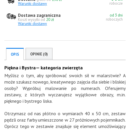
Warunki dostawy
robocze
Dostawa zagraniczna
od 3 dni
roboczych
Koszt wysyłki od
20 zł
Warunki dostawy
OPINIE (0)
OPIS
Piękna i Bystra— kategoria zwierzęta
Myślisz o tym, aby spróbować swoich sił w malarstwie? A
może szukasz nowego, kreatywnego zajęcia dla siebie i bliskiej
osoby? Wypróbuj malowanie po numerach. Oferujemy
zestawy, z których wyczarujesz wyjątkowe obrazy, m.in.
pięknego i bystrego liska.
Otrzymasz od nas płótno o wymiarach 40 x 50 cm, zestaw
pędzli oraz farby umieszczone w 27 próżniowych pojemnikach.
Oprócz tego w zestawie znajduje się element umożliwiający