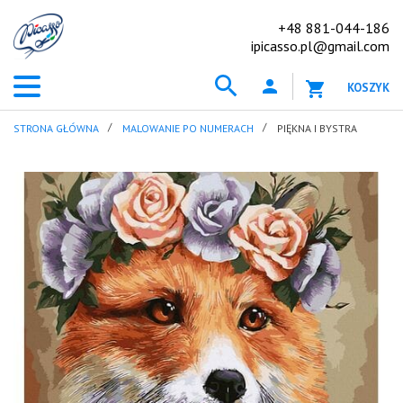
+48 881-044-186
ipicasso.pl@gmail.com
KOSZYK
STRONA GŁÓWNA
MALOWANIE PO NUMERACH
PIĘKNA I BYSTRA