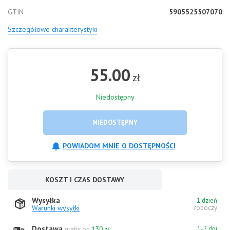
GTIN
5905525507070
Szczegółowe charakterystyki
55.00
zł
Niedostępny
NIEDOSTĘPNY
POWIADOM MNIE O DOSTĘPNOŚCI
KOSZT I CZAS DOSTAWY
Wysyłka
1 dzień
Warunki wysyłki
roboczy
Dostawa
1-2 dni
gratis od
130 zł