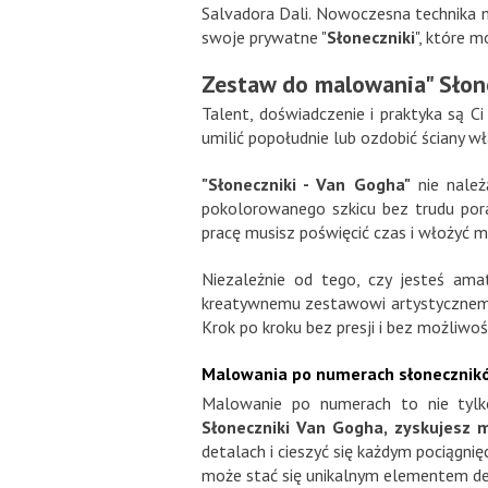
Salvadora Dali. Nowoczesna technika 
swoje prywatne "
Słoneczniki
", które 
Zestaw do malowania" Słon
Talent, doświadczenie i praktyka są C
umilić popołudnie lub ozdobić ściany
"Słoneczniki - Van Gogha"
nie należ
pokolorowanego szkicu bez trudu por
pracę musisz poświęcić czas i włożyć
Niezależnie od tego, czy jesteś ama
kreatywnemu zestawowi artystycznemu
Krok po kroku bez presji i bez możliwo
Malowania po numerach słonecznik
Malowanie po numerach to nie tylko
Słoneczniki Van Gogha, zyskujesz m
detalach i cieszyć się każdym pociągni
może stać się unikalnym elementem d