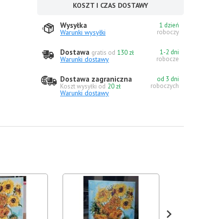
KOSZT I CZAS DOSTAWY
Wysyłka
1 dzień
Warunki wysyłki
roboczy
Dostawa
1-2 dni
gratis od
130 zł
Warunki dostawy
robocze
Dostawa zagraniczna
od 3 dni
roboczych
Koszt wysyłki od
20 zł
Warunki dostawy