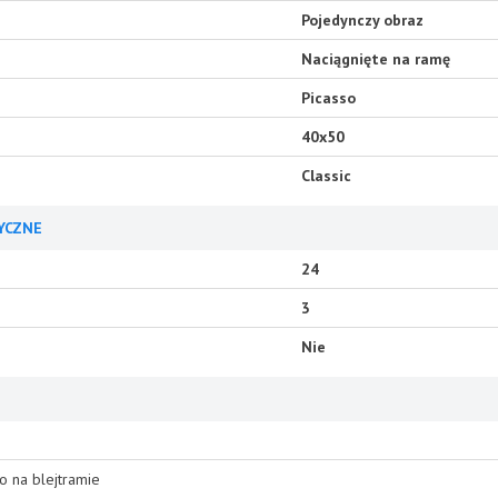
Pojedynczy obraz
Naciągnięte na ramę
Picasso
40x50
Classic
YCZNE
24
3
Nie
o na blejtramie