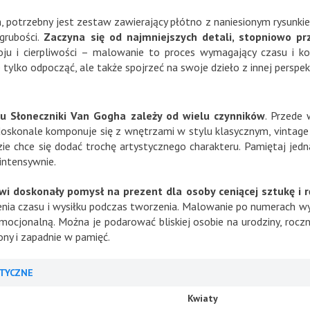
 potrzebny jest zestaw zawierający płótno z naniesionym rysunki
grubości.
Zaczyna się od najmniejszych detali, stopniowo p
ju i cierpliwości – malowanie to proces wymagający czasu i ko
 tylko odpocząć, ale także spojrzeć na swoje dzieło z innej perspe
zu Słoneczniki Van Gogha zależy od wielu czynników
. Przede
doskonale komponuje się z wnętrzami w stylu klasycznym, vintage 
dzie chce się dodać trochę artystycznego charakteru. Pamiętaj jed
 intensywnie.
i doskonały pomysł na prezent dla osoby ceniącej sztukę i r
enia czasu i wysiłku podczas tworzenia. Malowanie po numerach wym
cjonalną. Można je podarować bliskiej osobie na urodziny, rocznic
ny i zapadnie w pamięć.
TYCZNE
Kwiaty