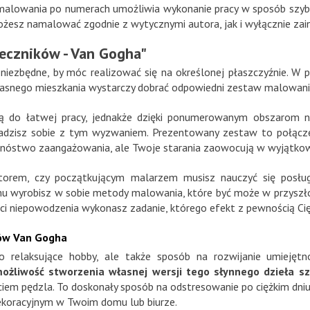
malowania po numerach umożliwia wykonanie pracy w sposób szybki
możesz namalować zgodnie z wytycznymi autora, jak i wyłącznie zai
eczników - Van Gogha"
i niezbędne, by móc realizować się na określonej płaszczyźnie. W 
 własnego mieszkania wystarczy dobrać odpowiedni zestaw malowan
ą do łatwej pracy, jednakże dzięki ponumerowanym obszarom n
adzisz sobie z tym wyzwaniem. Prezentowany zestaw to połączen
 mnóstwo zaangażowania, ale Twoje starania zaowocują w wyjątko
torem, czy początkującym malarzem musisz nauczyć się posługi
 wyrobisz w sobie metody malowania, które być może w przyszło
ści niepowodzenia wykonasz zadanie, którego efekt z pewnością Cię
ów Van Gogha
 relaksujące hobby, ale także sposób na rozwijanie umiejętno
ożliwość stworzenia własnej wersji tego słynnego dzieła sz
ęciem pędzla. To doskonały sposób na odstresowanie po ciężkim dni
ekoracyjnym w Twoim domu lub biurze.