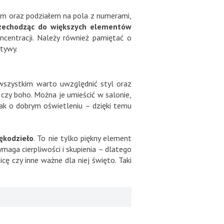
em oraz podziałem na pola z numerami,
rzechodząc do większych elementów
ncentracji. Należy również pamiętać o
ktywy.
 wszystkim warto uwzględnić styl oraz
czy boho. Można je umieścić w salonie,
nak o dobrym oświetleniu – dzięki temu
ękodzieło
. To nie tylko piękny element
aga cierpliwości i skupienia – dlatego
ę czy inne ważne dla niej święto. Taki