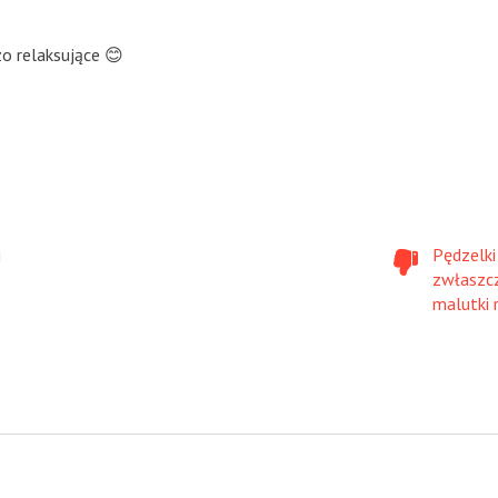
zo relaksujące 😊
u
Pędzelki 
zwłaszcz
malutki 