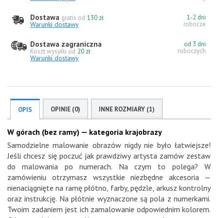
Dostawa
1-2 dni
gratis od
130 zł
Warunki dostawy
robocze
Dostawa zagraniczna
od 3 dni
roboczych
Koszt wysyłki od
20 zł
Warunki dostawy
OPINIE (0)
INNE ROZMIARY (1)
OPIS
W górach (bez ramy) — kategoria krajobrazy
Samodzielne malowanie obrazów nigdy nie było łatwiejsze!
Jeśli chcesz się poczuć jak prawdziwy artysta zamów zestaw
do malowania po numerach. Na czym to polega? W
zamówieniu otrzymasz wszystkie niezbędne akcesoria —
nienaciągnięte na ramę płótno, farby, pędzle, arkusz kontrolny
oraz instrukcję. Na płótnie wyznaczone są pola z numerkami.
Twoim zadaniem jest ich zamalowanie odpowiednim kolorem.