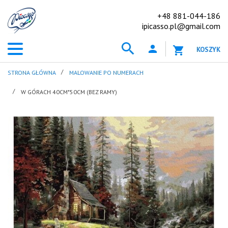
+48 881-044-186
ipicasso.pl@gmail.com
KOSZYK
STRONA GŁÓWNA
MALOWANIE PO NUMERACH
W GÓRACH 40CM*50CM (BEZ RAMY)