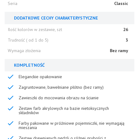
Seria
Classic
DODATKOWE CECHY CHARAKTERYSTYCZNE
Ilość kolorów w zestawie, szt
26
Trudność ( od 1 do 5)
3
Wymaga złożenia
Bez ramy
KOMPLETNOŚĆ
Eleganckie opakowanie
Zagruntowane, bawełniane płótno (bez ramy)
Zawieszki do mocowania obrazu na ścianie
Zestaw farb akrylowych na bazie nietoksycznych
składników
Farby pakowane w próżniowe pojemniczki, nie wymagają
mieszania
Zestaw drewnianych pędzli o różnej grubości z