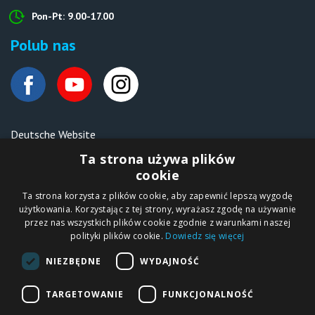
Pon-Pt: 9.00-17.00
Polub nas
Deutsche Website
Malen nach Zahlen Ipicasso.de
Ta strona używa plików
cookie
Ta strona korzysta z plików cookie, aby zapewnić lepszą wygodę
Copyright © 2012-2026
użytkowania. Korzystając z tej strony, wyrażasz zgodę na używanie
Sklep internetowy
iPICASSO.PL
przez nas wszystkich plików cookie zgodnie z warunkami naszej
Malowanie po
polityki plików cookie.
Dowiedz się więcej
numerach – zbliż
się do świata sztuki!
IPICASSO Sp. z o.o.
NIEZBĘDNE
WYDAJNOŚĆ
ul. Słoneczna 194,
05-506 Kolonia
Lesznowola, Polska
NIP 1231355620 KRS
TARGETOWANIE
FUNKCJONALNOŚĆ
0000680650