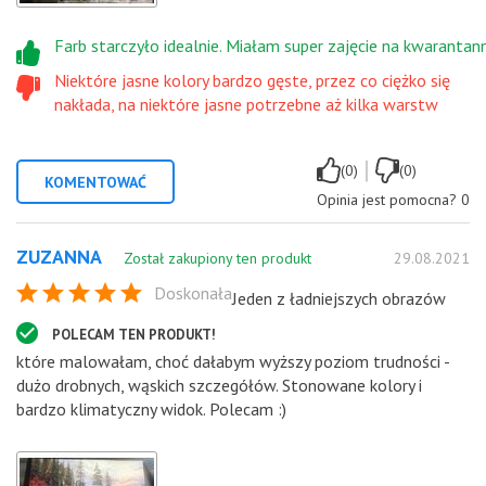
Farb starczyło idealnie. Miałam super zajęcie na kwarantann
Niektóre jasne kolory bardzo gęste, przez co ciężko się
nakłada, na niektóre jasne potrzebne aż kilka warstw
|
(0)
(0)
KOMENTOWAĆ
Opinia jest pomocna?
0
ZUZANNA
Został zakupiony ten produkt
29.08.2021
Doskonała
Jeden z ładniejszych obrazów
POLECAM TEN PRODUKT!
które malowałam, choć dałabym wyższy poziom trudności -
dużo drobnych, wąskich szczegółów. Stonowane kolory i
bardzo klimatyczny widok. Polecam :)