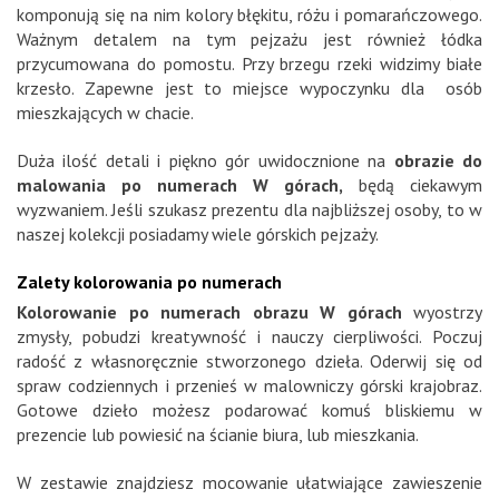
komponują się na nim kolory błękitu, różu i pomarańczowego.
Ważnym detalem na tym pejzażu jest również łódka
przycumowana do pomostu. Przy brzegu rzeki widzimy białe
krzesło. Zapewne jest to miejsce wypoczynku dla osób
mieszkających w chacie.
Duża ilość detali i piękno gór uwidocznione na
obrazie do
malowania po numerach W górach,
będą ciekawym
wyzwaniem. Jeśli szukasz prezentu dla najbliższej osoby, to w
naszej kolekcji posiadamy wiele górskich pejzaży.
Zalety kolorowania po numerach
Kolorowanie po numerach obrazu W górach
wyostrzy
zmysły, pobudzi kreatywność i nauczy cierpliwości. Poczuj
radość z własnoręcznie stworzonego dzieła. Oderwij się od
spraw codziennych i przenieś w malowniczy górski krajobraz.
Gotowe dzieło możesz podarować komuś bliskiemu w
prezencie lub powiesić na ścianie biura, lub mieszkania.
W zestawie znajdziesz mocowanie ułatwiające zawieszenie