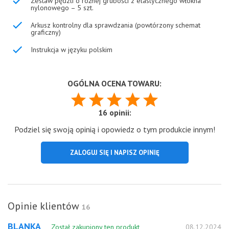
Zestaw pędzli o różnej grubości z elastycznego włókna
nylonowego – 5 szt.
Arkusz kontrolny dla sprawdzania (powtórzony schemat
graficzny)
Instrukcja w języku polskim
OGÓLNA OCENA TOWARU:
16 opinii:
Podziel się swoją opinią i opowiedz o tym produkcie innym!
ZALOGUJ SIĘ I NAPISZ OPINIĘ
Opinie klientów
16
BLANKA
Został zakupiony ten produkt
08.12.2024