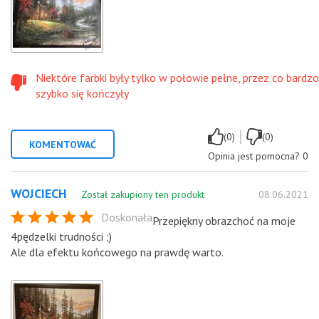
Niektóre farbki były tylko w połowie pełne, przez co bardzo
szybko się kończyły
|
(0)
(0)
KOMENTOWAĆ
Opinia jest pomocna?
0
WOJCIECH
Został zakupiony ten produkt
08.06.2021
Doskonała
Przepiękny obrazchoć na moje
4pędzelki trudności ;)
Ale dla efektu końcowego na prawdę warto.