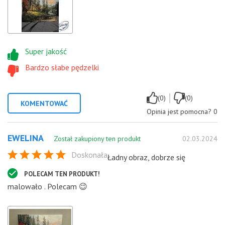
Super jakość
Bardzo słabe pędzelki
|
(0)
(0)
KOMENTOWAĆ
Opinia jest pomocna?
0
EWELINA
Został zakupiony ten produkt
02.03.2024
Doskonała
Ładny obraz, dobrze się
POLECAM TEN PRODUKT!
malowało . Polecam 😉