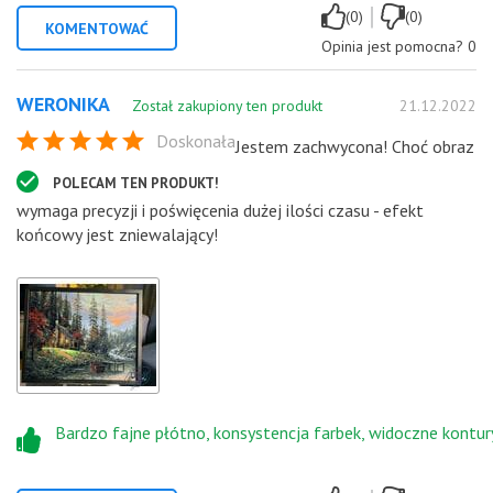
|
(0)
(0)
KOMENTOWAĆ
Opinia jest pomocna?
0
WERONIKA
Został zakupiony ten produkt
21.12.2022
Doskonała
Jestem zachwycona! Choć obraz
POLECAM TEN PRODUKT!
wymaga precyzji i poświęcenia dużej ilości czasu - efekt
końcowy jest zniewalający!
Bardzo fajne płótno, konsystencja farbek, widoczne kontur