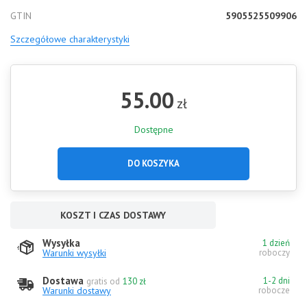
GTIN
5905525509906
Szczegółowe charakterystyki
55.00
zł
Dostępne
DO KOSZYKA
KOSZT I CZAS DOSTAWY
Wysyłka
1 dzień
Warunki wysyłki
roboczy
Dostawa
1-2 dni
gratis od
130 zł
Warunki dostawy
robocze