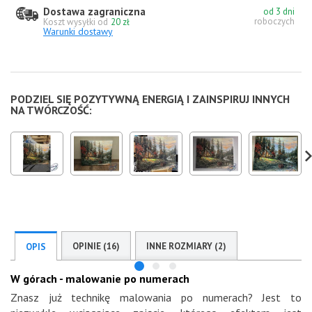
Dostawa zagraniczna
od 3 dni
roboczych
Koszt wysyłki od
20 zł
Warunki dostawy
PODZIEL SIĘ POZYTYWNĄ ENERGIĄ I ZAINSPIRUJ INNYCH
NA TWÓRCZOŚĆ:
OPINIE (16)
INNE ROZMIARY (2)
OPIS
W górach - malowanie po numerach
Znasz już technikę malowania po numerach? Jest to