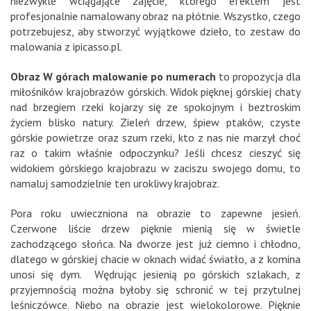
niezwykle wciągające zajęcie, którego efektem jest
profesjonalnie namalowany obraz na płótnie. Wszystko, czego
potrzebujesz, aby stworzyć wyjątkowe dzieło, to zestaw do
malowania z ipicasso.pl.
Obraz W górach malowanie po numerach
to propozycja dla
miłośników krajobrazów górskich. Widok pięknej górskiej chaty
nad brzegiem rzeki kojarzy się ze spokojnym i beztroskim
życiem blisko natury. Zieleń drzew, śpiew ptaków, czyste
górskie powietrze oraz szum rzeki, kto z nas nie marzył choć
raz o takim właśnie odpoczynku? Jeśli chcesz cieszyć się
widokiem górskiego krajobrazu w zaciszu swojego domu, to
namaluj samodzielnie ten urokliwy krajobraz.
Pora roku uwieczniona na obrazie to zapewne jesień.
Czerwone liście drzew pięknie mienią się w świetle
zachodzącego słońca. Na dworze jest już ciemno i chłodno,
dlatego w górskiej chacie w oknach widać światło, a z komina
unosi się dym. Wędrując jesienią po górskich szlakach, z
przyjemnością można byłoby się schronić w tej przytulnej
leśniczówce. Niebo na obrazie jest wielokolorowe. Pięknie