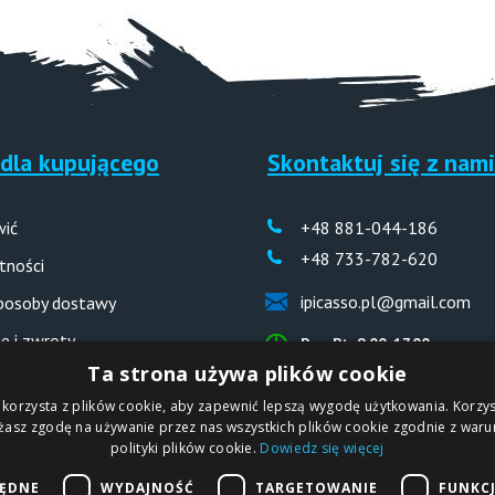
dla kupującego
Skontaktuj się z nami
wić
+48 881-044-186
+48 733-782-620
tności
ipicasso.pl@gmail.com
sposoby dostawy
e i zwroty
Pon-Pt: 9.00-17.00
Ta strona używa plików cookie
 odpowiedzi (FAQ)
 korzysta z plików cookie, aby zapewnić lepszą wygodę użytkowania. Korzyst
ażasz zgodę na używanie przez nas wszystkich plików cookie zgodnie z waru
polityki plików cookie.
Dowiedz się więcej
IPICASSO Sp. z o.o.
BĘDNE
WYDAJNOŚĆ
TARGETOWANIE
FUNKC
PL
ul. Słoneczna 194,