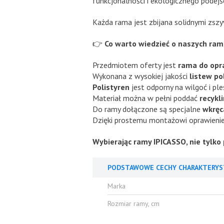
funkcjonalności i ekologicznego podejśc
Każda rama jest zbijana solidnymi zs
👉
Co warto wiedzieć o naszych ra
Przedmiotem oferty jest
rama do opr
Wykonana z wysokiej jakości
listew p
Polistyren
jest odporny na wilgoć i pl
Materiał można w pełni poddać
recykl
Do ramy dołączone są specjalne
wkręc
Dzięki prostemu montażowi oprawienie 
Wybierając ramy IPICASSO, nie tylko 
PODSTAWOWE CECHY CHARAKTERYS
Marka
Rozmiar ramy, cm