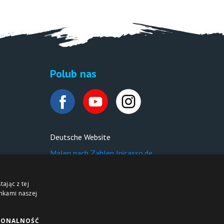
Polub nas
Deutsche Website
Malen nach Zahlen Ipicasso.de
ając z tej
nkami naszej
JONALNOŚĆ