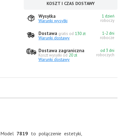
KOSZT I CZAS DOSTAWY
Wysyłka
1 dzień
Warunki wysyłki
roboczy
Dostawa
1-2 dni
gratis od
130 zł
Warunki dostawy
robocze
Dostawa zagraniczna
od 3 dni
roboczych
Koszt wysyłki od
20 zł
Warunki dostawy
 Model
7819
to połączenie estetyki,