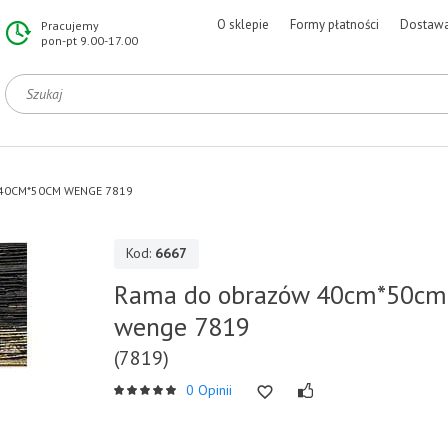
O sklepie
Formy płatności
Dostaw
Pracujemy
pon-pt 9.00-17.00
40CM*50CM WENGE 7819
Kod:
6667
Rama do obrazów 40cm*50cm
wenge 7819
(7819)
0 Opinii