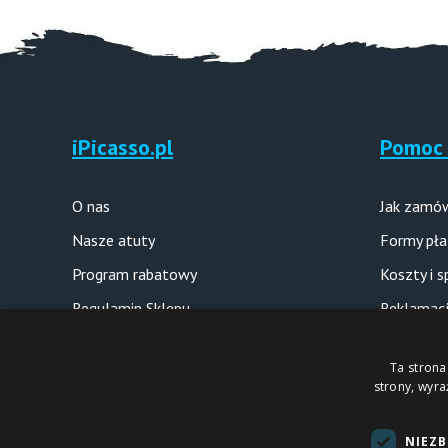
iPicasso.pl
Pomoc 
O nas
Jak zamó
Nasze atuty
Formy pła
Program rabatowy
Koszty i 
Regulamin Sklepu
Reklamacj
Polityka prywatności
Pytania i
Ta strona
strony, wyr
Copyright © 2012-2026
NIEZ
Sklep internetowy iPICASSO.