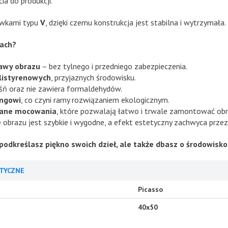
ia do produkcji.
zywkami typu
V
, dzięki czemu konstrukcja jest stabilna i wytrzymała.
mach?
awy obrazu
– bez tylnego i przedniego zabezpieczenia.
olistyrenowych
, przyjaznych środowisku.
eśń oraz nie zawiera formaldehydów.
ingowi
, co czyni ramy rozwiązaniem ekologicznym.
ane mocowania
, które pozwalają łatwo i trwale zamontować obr
obrazu jest szybkie i wygodne, a efekt estetyczny zachwyca przez 
podkreślasz piękno swoich dzieł, ale także dbasz o środowisko
TYCZNE
Picasso
40x50