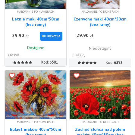
MALOWANIE PO NUMERACH
MALOWANIE PO NUMERACH
Letnie maki 40cm*50cm
Czerwone maki 40cm*50cm
(bez ramy)
(bez ramy)
29.90
29.90
zł
zł
DO KOSZYKA
Dostępne
Niedostępny
Classic,
Classic,
Kod:
6501
Kod:
6392
MALOWANIE PO NUMERACH
MALOWANIE PO NUMERACH
Bukiet maków 40cm*50cm
Zachód słońca nad polem
(bez ramy)
maków 40cm*50cm (bez