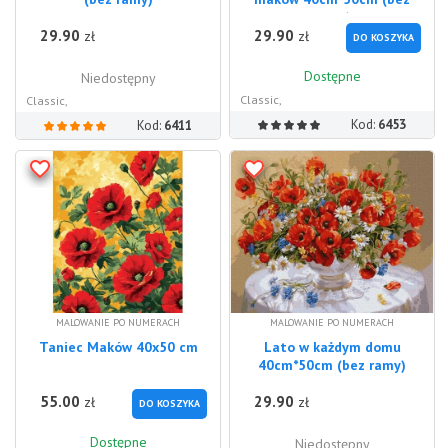
ramy)
29.90
29.90
zł
zł
DO KOSZYKA
Dostępne
Niedostępny
Classic,
Classic,
Kod:
6453
Kod:
6411
MALOWANIE PO NUMERACH
MALOWANIE PO NUMERACH
Taniec Maków 40x50 cm
Lato w każdym domu
40cm*50cm (bez ramy)
55.00
29.90
zł
zł
DO KOSZYKA
Dostępne
Niedostępny