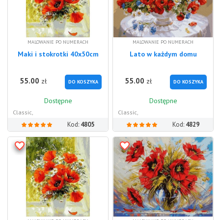
MALOWANIE PO NUMERACH
MALOWANIE PO NUMERACH
Maki i stokrotki 40x50cm
Lato w każdym domu
55.00
55.00
zł
zł
DO KOSZYKA
DO KOSZYKA
Dostępne
Dostępne
Classic,
Classic,
Kod:
4805
Kod:
4829