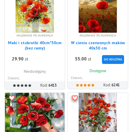
MALOWANIE PO NUMERACH
MALOWANIE PO NUMERACH
Maki i stokrotki 40cm*50cm
W cieniu czerwonych maków
(bez ramy)
40x50 cm
29.90
55.00
zł
zł
DO KOSZYKA
Dostępne
Niedostępny
Classic,
Classic,
Kod:
6241
Kod:
6413