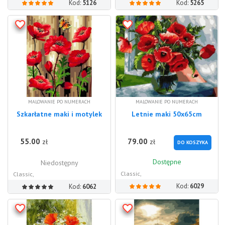
Kod:
5126
Kod:
5265
MALOWANIE PO NUMERACH
MALOWANIE PO NUMERACH
Szkarłatne maki i motylek
Letnie maki 50x65cm
55.00
79.00
zł
zł
DO KOSZYKA
Dostępne
Niedostępny
Classic,
Classic,
Kod:
6029
Kod:
6062