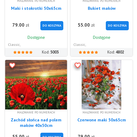
MALOWANIE PO NUMERACH
MALOWANIE PO NUMERACH
Maki i stokrotki 50x65cm
Bukiet maków
79.00
55.00
zł
zł
DO KOSZYKA
DO KOSZYKA
Dostępne
Dostępne
Classic,
Classic,
Kod:
5003
Kod:
4802
MALOWANIE PO NUMERACH
MALOWANIE PO NUMERACH
Zachód słońca nad polem
Czerwone maki 50x65cm
maków 40x50cm
55.00
79.00
zł
zł