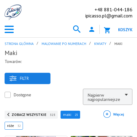
+48 881-044-186
ipicasso.pl@gmail.com
KOSZYK
STRONA GŁÓWNA
MALOWANIE PO NUMERACH
KWIATY
MAKI
Maki
Towarów:
FILTR
Dostępne
Najpierw
najpopularniejsze
Więcej
ZOBACZ WSZYSTKIE
maki
323
23
róże
32