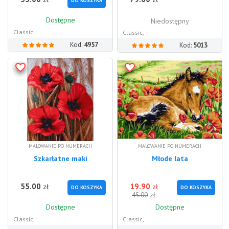
DO KOSZYKA
Dostępne
Niedostępny
Classic,
Classic,
Kod:
4957
Kod:
5013
MALOWANIE PO NUMERACH
MALOWANIE PO NUMERACH
Szkarłatne maki
Młode lata
55.00
19.90
zł
zł
DO KOSZYKA
DO KOSZYKA
zł
45.00
Dostępne
Dostępne
Classic,
Classic,