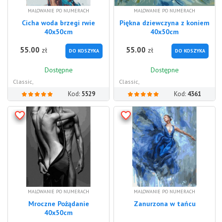
MALOWANIE PO NUMERACH
MALOWANIE PO NUMERACH
Cicha woda brzegi rwie
Piękna dziewczyna z koniem
40x50cm
40x50cm
55.00
55.00
zł
zł
DO KOSZYKA
DO KOSZYKA
Dostępne
Dostępne
Classic,
Classic,
Kod:
5529
Kod:
4361
MALOWANIE PO NUMERACH
MALOWANIE PO NUMERACH
Mroczne Pożądanie
Zanurzona w tańcu
40x50cm