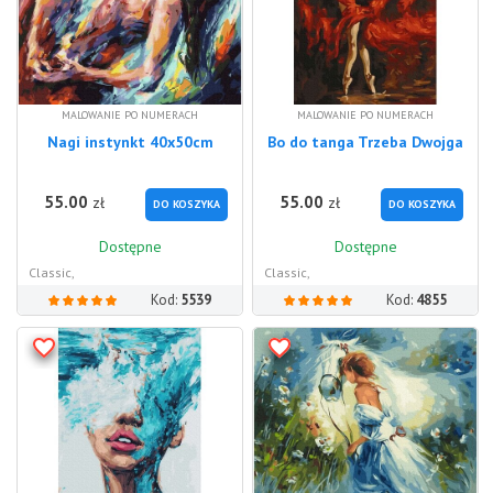
MALOWANIE PO NUMERACH
MALOWANIE PO NUMERACH
Nagi instynkt 40x50cm
Bo do tanga Trzeba Dwojga
55.00
55.00
zł
zł
DO KOSZYKA
DO KOSZYKA
Dostępne
Dostępne
Classic,
Classic,
Kod:
5539
Kod:
4855