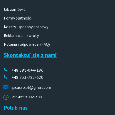
Samodzielnie wykonana ozdoba ścienna może okazać się
również świetnym pomysłem na prezent jako sposób na
Jak zamówić
wyrażenie uczuć i zaangażowania w stosunku do drugiej osoby.
Formy płatności
Jesteśmy przekonani, że dostępne motywy obrazów do
malowania na numerach będą motywacją do kreatywnego
Koszty i sposoby dostawy
spędzania czasu. Na który się zdecydujesz? “Morze i
wiolonczela”, “Kolorowe motyle”, “W białej sukni pod
Reklamacje i zwroty
parasolem” - sensualne, zmysłowe, a może “Introwertyzm.
Pytania i odpowiedzi (FAQ)
Cicha moc”, “Odnalezienie siebie”, “Wewnętrzna moc” - nieco
zadziorne i intrygujące? Mamy naprawdę szeroki przekrój,
Skontaktuj się z nami
sprawdź koniecznie.
+48 881-044-186
+48 733-782-620
ipicasso.pl@gmail.com
Pon-Pt: 9.00-17.00
Polub nas