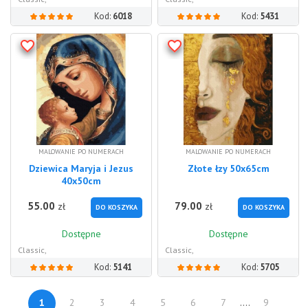
Kod:
6018
Kod:
5431
MALOWANIE PO NUMERACH
MALOWANIE PO NUMERACH
Dziewica Maryja i Jezus
Złote łzy 50x65cm
40x50cm
55.00
79.00
zł
zł
DO KOSZYKA
DO KOSZYKA
Dostępne
Dostępne
Classic,
Classic,
Kod:
5141
Kod:
5705
1
2
3
4
5
6
7
....
9