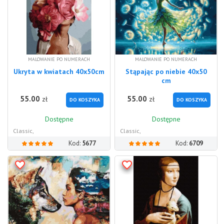
MALOWANIE PO NUMERACH
MALOWANIE PO NUMERACH
Ukryta w kwiatach 40x50cm
Stąpając po niebie 40x50
cm
55.00
55.00
zł
zł
DO KOSZYKA
DO KOSZYKA
Dostępne
Dostępne
Classic,
Classic,
Kod:
5677
Kod:
6709