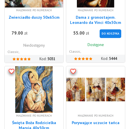
MALOWANIE PO NUMERACH
MALOWANIE PO NUMERACH
Zwierciadło duszy 50x65cm
Dama z gronostajem.
Leonardo da Vinci 40x50cm
79.00
55.00
zł
zł
DO KOSZYKA
Dostępne
Niedostępny
Classic,
Classic,
Kod:
5444
Kod:
5031
MALOWANIE PO NUMERACH
MALOWANIE PO NUMERACH
Święta Boża Rodzicielka
Porywające uczucie tańca
Maryja 40x50cm