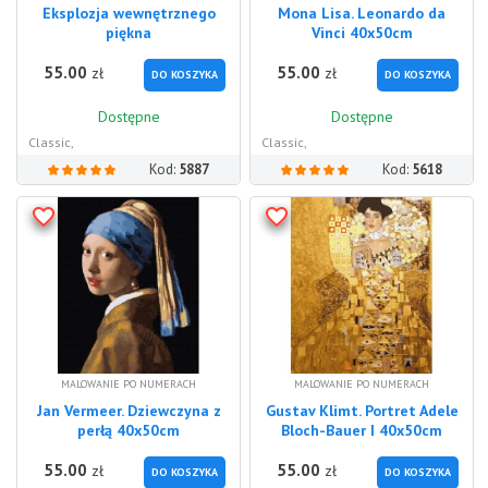
Eksplozja wewnętrznego
Mona Lisa. Leonardo da
piękna
Vinci 40x50cm
55.00
55.00
zł
zł
DO KOSZYKA
DO KOSZYKA
Dostępne
Dostępne
Classic,
Classic,
Kod:
5887
Kod:
5618
MALOWANIE PO NUMERACH
MALOWANIE PO NUMERACH
Jan Vermeer. Dziewczyna z
Gustav Klimt. Portret Adele
perłą 40x50cm
Bloch-Bauer I 40x50cm
55.00
55.00
zł
zł
DO KOSZYKA
DO KOSZYKA