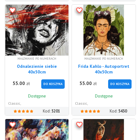
MALOWANIE PO NUMERACH
MALOWANIE PO NUMERACH
Odnalezienie siebie
Frida Kahlo - Autoportret
40x50cm
40x50cm
55.00
55.00
zł
zł
DO KOSZYKA
DO KOSZYKA
Dostępne
Dostępne
Classic,
Classic,
Kod:
5201
Kod:
5430