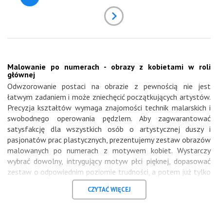
Malowanie po numerach - obrazy z kobietami w roli
głównej
Odwzorowanie postaci na obrazie z pewnością nie jest
łatwym zadaniem i może zniechęcić początkujących artystów.
Precyzja kształtów wymaga znajomości technik malarskich i
swobodnego operowania pędzlem. Aby zagwarantować
satysfakcję dla wszystkich osób o artystycznej duszy i
pasjonatów prac plastycznych, prezentujemy zestaw obrazów
malowanych po numerach z motywem kobiet. Wystarczy
wybrać dowolny, intrygujący motyw płci pięknej, dopasować
zestaw o odpowiednim poziomie trudności, a potem już tylko
zatracić się w malarskim świecie. W skład wyposażenia
CZYTAĆ WIĘCEJ
wchodzą niezbędne elementy umożliwiające malowanie bez
względu na miejsce i porę. Piękne opakowanie, zagruntowane,
bawełniane płótno, detale, dzięki którym możliwe jest