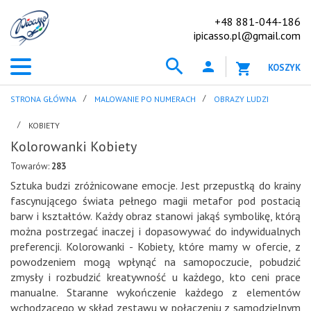
+48 881-044-186
ipicasso.pl@gmail.com
KOSZYK
STRONA GŁÓWNA
MALOWANIE PO NUMERACH
OBRAZY LUDZI
KOBIETY
Kolorowanki Kobiety
Towarów:
283
Sztuka budzi zróżnicowane emocje. Jest przepustką do krainy
fascynującego świata pełnego magii metafor pod postacią
barw i kształtów. Każdy obraz stanowi jakąś symbolikę, którą
można postrzegać inaczej i dopasowywać do indywidualnych
preferencji. Kolorowanki - Kobiety, które mamy w ofercie, z
powodzeniem mogą wpłynąć na samopoczucie, pobudzić
zmysły i rozbudzić kreatywność u każdego, kto ceni prace
manualne. Staranne wykończenie każdego z elementów
wchodzącego w skład zestawu w połączeniu z samodzielnym