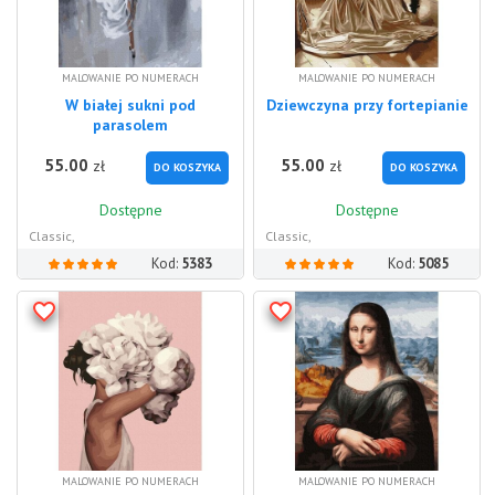
MALOWANIE PO NUMERACH
MALOWANIE PO NUMERACH
W białej sukni pod
Dziewczyna przy fortepianie
parasolem
55.00
55.00
zł
zł
DO KOSZYKA
DO KOSZYKA
Dostępne
Dostępne
Classic,
Classic,
Kod:
5383
Kod:
5085
MALOWANIE PO NUMERACH
MALOWANIE PO NUMERACH