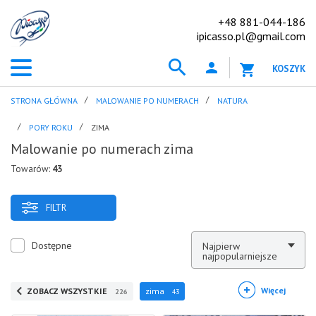
+48 881-044-186
ipicasso.pl@gmail.com
KOSZYK
STRONA GŁÓWNA
MALOWANIE PO NUMERACH
NATURA
PORY ROKU
ZIMA
Malowanie po numerach zima
Towarów:
43
FILTR
Dostępne
Najpierw
najpopularniejsze
Więcej
ZOBACZ WSZYSTKIE
zima
226
43