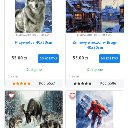
MALOWANIE PO NUMERACH
MALOWANIE PO NUMERACH
Przywódca 40x50cm
Zimowy wieczór w Brugii
40x50cm
55.00
55.00
zł
zł
DO KOSZYKA
DO KOSZYKA
Dostępne
Dostępne
Classic,
Classic,
Kod:
3537
Kod:
5586