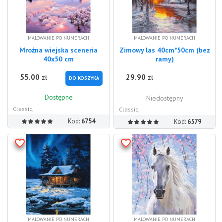
MALOWANIE PO NUMERACH
MALOWANIE PO NUMERACH
Mroźna wiejska sceneria
Zimowy las 40cm*50cm (bez
40x50 cm
ramy)
55.00
29.90
zł
zł
DO KOSZYKA
Dostępne
Niedostępny
Classic,
Classic,
Kod:
6754
Kod:
6579
MALOWANIE PO NUMERACH
MALOWANIE PO NUMERACH