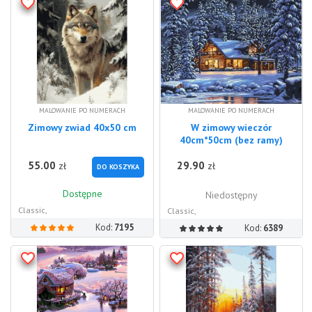
MALOWANIE PO NUMERACH
MALOWANIE PO NUMERACH
Zimowy zwiad 40x50 cm
W zimowy wieczór
40cm*50cm (bez ramy)
55.00
29.90
zł
zł
DO KOSZYKA
Dostępne
Niedostępny
Classic,
Classic,
Kod:
7195
Kod:
6389