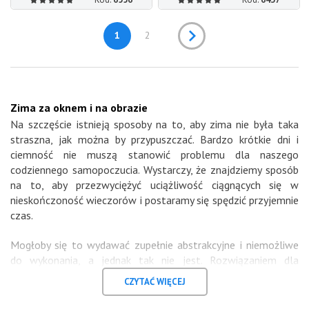
1
2
Zima za oknem i na obrazie
Na szczęście istnieją sposoby na to, aby zima nie była taka
straszna, jak można by przypuszczać. Bardzo krótkie dni i
ciemność nie muszą stanowić problemu dla naszego
codziennego samopoczucia. Wystarczy, że znajdziemy sposób
na to, aby przezwyciężyć uciążliwość ciągnących się w
nieskończoność wieczorów i postaramy się spędzić przyjemnie
czas.
Mogłoby się to wydawać zupełnie abstrakcyjne i niemożliwe
do wykonania, a jednak tak nie jest. Rozwiązaniem dla
zimowej melancholii mogą być chociażby gotowe zestawy
CZYTAĆ WIĘCEJ
umożliwiające malowanie po numerach.