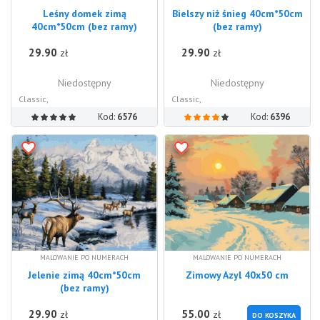
Leśny domek zimą
Bielszy niż śnieg 40cm*50cm
40cm*50cm (bez ramy)
(bez ramy)
29.90
29.90
zł
zł
Niedostępny
Niedostępny
Classic,
Classic,
Kod:
6576
Kod:
6396
MALOWANIE PO NUMERACH
MALOWANIE PO NUMERACH
Jelenie zimą 40cm*50cm
Zimowy Azyl 40x50 cm
(bez ramy)
29.90
55.00
zł
zł
DO KOSZYKA