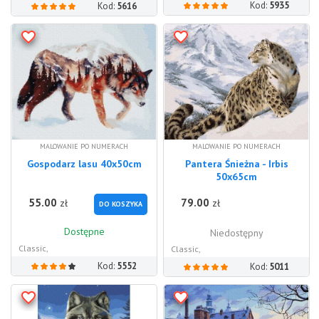
Kod:
5935
Kod:
5616
MALOWANIE PO NUMERACH
MALOWANIE PO NUMERACH
Gospodarz lasu 40x50cm
Pantera Śnieżna - Irbis
50x65cm
55.00
79.00
zł
zł
DO KOSZYKA
Dostępne
Niedostępny
Classic,
Classic,
Kod:
5552
Kod:
5011