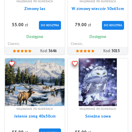
MALOWANIE PO NUMERACH
MALOWANIE PO NUMERACH
Zimowy las
W zimowy wieczór 50x65cm
55.00
79.00
zł
zł
DO KOSZYKA
DO KOSZYKA
Dostępne
Dostępne
Classic,
Classic,
Kod:
5646
Kod:
5015
MALOWANIE PO NUMERACH
MALOWANIE PO NUMERACH
Jelenie zimą 40x50cm
Snieżna sowa