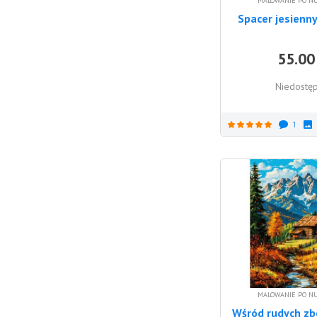
MALOWANIE PO N
Spacer jesienn
55.00
Niedostę
1
MALOWANIE PO N
Wśród rudych zb