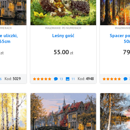
UMERACH
MALOWANIE PO NUMERACH
MALOWANI
e uliczki,
Leśny gość
Spacer po
x65cm
50
55.00
79
DO KOSZYKA
DO KOSZYKA
zł
zł
Kod:
5029
Kod:
4948
6
13
11