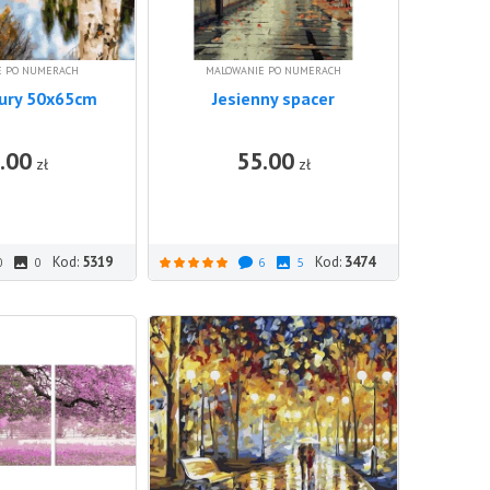
E PO NUMERACH
MALOWANIE PO NUMERACH
tury 50x65cm
Jesienny spacer
.00
55.00
DO KOSZYKA
DO KOSZ
zł
zł
Kod:
5319
Kod:
3474
0
0
6
5