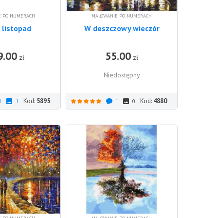
E PO NUMERACH
MALOWANIE PO NUMERACH
 listopad
W deszczowy wieczór
9.00
55.00
DO KOSZYKA
zł
zł
Niedostępny
Kod:
5895
Kod:
4880
1
1
1
0