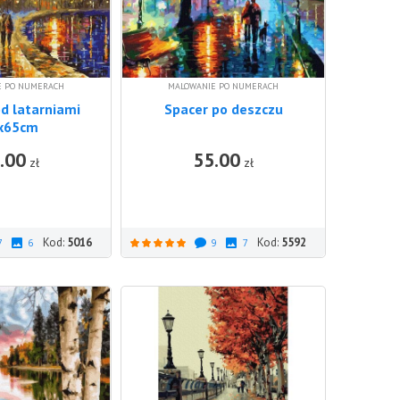
E PO NUMERACH
MALOWANIE PO NUMERACH
d latarniami
Spacer po deszczu
x65cm
.00
55.00
DO KOSZYKA
DO KOSZ
zł
zł
Kod:
5016
Kod:
5592
7
6
9
7