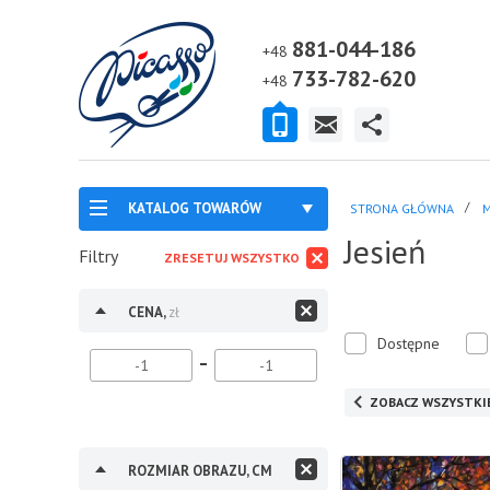
881-044-186
+48
733-782-620
+48
KATALOG TOWARÓW
STRONA GŁÓWNA
M
Jesień
Filtry
ZRESETUJ WSZYSTKO
CENA,
zł
Dostępne
ZOBACZ WSZYSTKI
ROZMIAR OBRAZU, CM