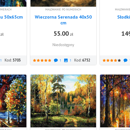
UMERACH
MALOWANIE PO NUMERACH
MALOWANI
zu 50x65cm
Wieczorna Serenada 40x50
Słodki
cm
55.00
14
DO KOSZYKA
zł
zł
Niedostępny
Kod:
5703
Kod:
6752
1
1
1