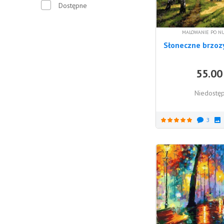
Dostępne
MALOWANIE PO N
Słoneczne brzoz
55.00
Niedostę
3