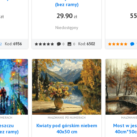
(bez ramy)
29.90
55
DO KOSZYKA
zł
zł
Niedostępny
Kod:
6936
Kod:
6502
2
0
0
UMERACH
MALOWANIE PO NUMERACH
MALOWANI
eszczu
Kwiaty pod górskim niebem
Most w je
ez ramy)
40x50 cm
40cm*50c