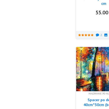
cm
55.00
2
MALOWANIE PO N
Spacer po d
40cm*50cm (b