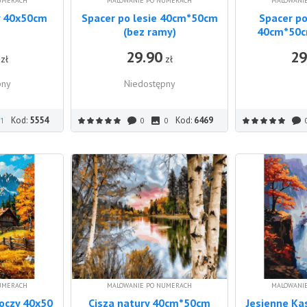
UMERACH
MALOWANIE PO NUMERACH
MALOWANI
y 40x50cm
Spacer po lesie 40cm*50cm
Spacer po
(bez ramy)
40cm*50c
29.90
29
zł
zł
pny
Niedostępny
Kod:
5554
Kod:
6469
1
0
0
UMERACH
MALOWANIE PO NUMERACH
MALOWANI
oczy 40x50
Cisza natury 40cm*50cm
Jesienne Ka