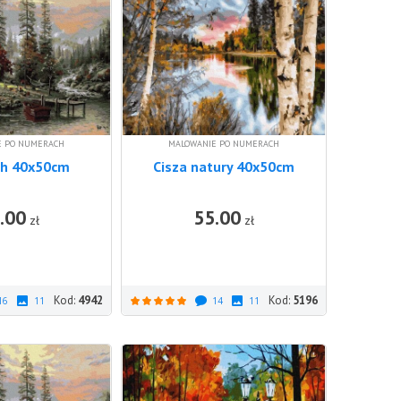
E PO NUMERACH
MALOWANIE PO NUMERACH
ch 40x50cm
Cisza natury 40x50cm
.00
55.00
DO KOSZYKA
DO KOSZ
zł
zł
Kod:
4942
Kod:
5196
16
11
14
11