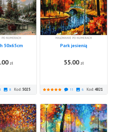
E PO NUMERACH
MALOWANIE PO NUMERACH
ch 50x65cm
Park jesienią
.00
55.00
DO KOSZYKA
DO KOSZ
zł
zł
Kod:
5025
Kod:
4821
8
8
11
6