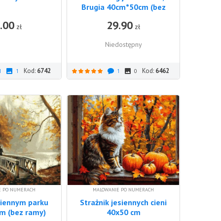
Brugia 40cm*50cm (bez
ramy)
.00
29.90
DO KOSZYKA
zł
zł
Niedostępny
Kod:
6742
Kod:
6462
1
1
1
0
E PO NUMERACH
MALOWANIE PO NUMERACH
siennym parku
Strażnik jesiennych cieni
m (bez ramy)
40x50 cm