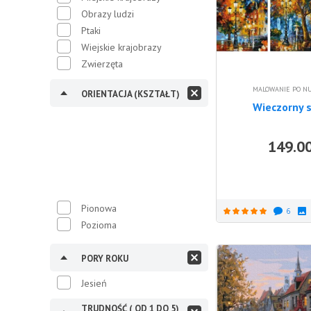
Obrazy ludzi
Ptaki
Wiejskie krajobrazy
Zwierzęta
MALOWANIE PO N
ORIENTACJA (KSZTAŁT)
Wieczorny 
149.0
Pionowa
6
Pozioma
PORY ROKU
Jesień
TRUDNOŚĆ ( OD 1 DO 5)