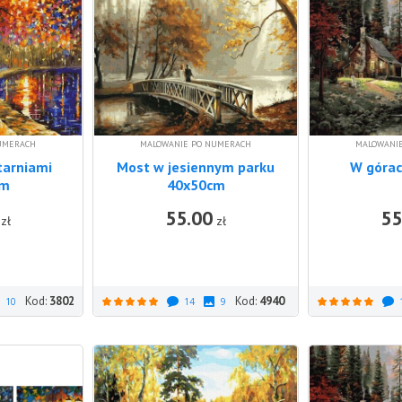
UMERACH
MALOWANIE PO NUMERACH
MALOWANI
tarniami
Most w jesiennym parku
W góra
cm
40x50cm
55.00
55
DO KOSZYKA
DO KOSZYKA
zł
zł
Kod:
3802
Kod:
4940
10
14
9