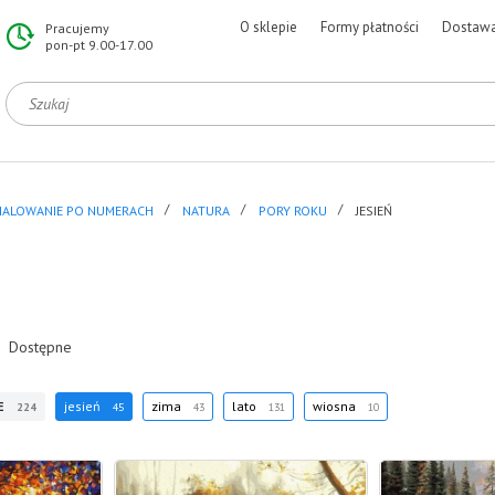
O sklepie
Formy płatności
Dostaw
Pracujemy
pon-pt 9.00-17.00
ALOWANIE PO NUMERACH
NATURA
PORY ROKU
JESIEŃ
Dostępne
E
jesień
zima
lato
wiosna
224
45
43
131
10