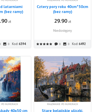
E PO NUMERACH
MALOWANIE PO NUMERACH
d latarniami
Cztery pory roku 40cm*50cm
m (bez ramy)
(bez ramy)
.90
29.90
DO KOSZYKA
zł
zł
Niedostępny
Kod:
6394
Kod:
6492
0
0
0
0
E PO NUMERACH
MALOWANIE PO NUMERACH
skady 40x50 cm
Stare belgijskie uliczki,