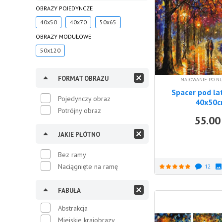
OBRAZY POJEDYNCZE
40x50
40x70
50x65
OBRAZY MODUŁOWE
50x120
FORMAT OBRAZU
MALOWANIE PO N
Spacer pod la
Pojedynczy obraz
40x50
Potrójny obraz
55.00
JAKIE PŁÓTNO
Bez ramy
Naciągnięte na ramę
12
FABUŁA
Abstrakcja
Miejskie krajobrazy