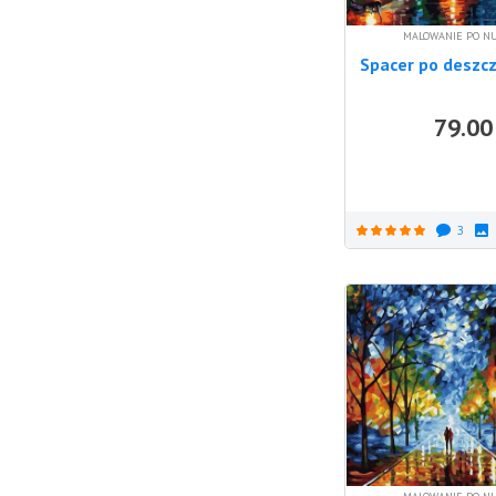
MALOWANIE PO N
Spacer po deszc
79.00
3