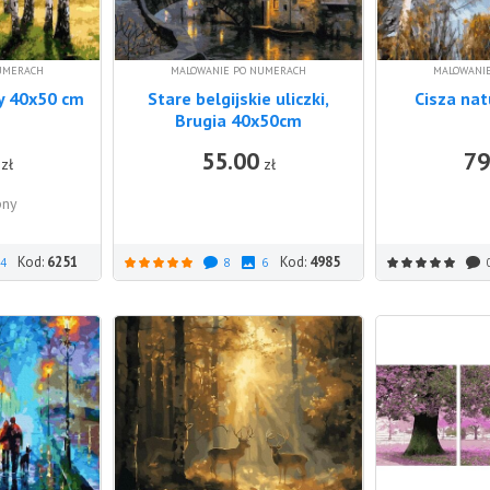
UMERACH
MALOWANIE PO NUMERACH
MALOWANI
y 40x50 cm
Stare belgijskie uliczki,
Cisza na
Brugia 40x50cm
55.00
79
DO KOSZYKA
zł
zł
pny
Kod:
6251
Kod:
4985
4
8
6