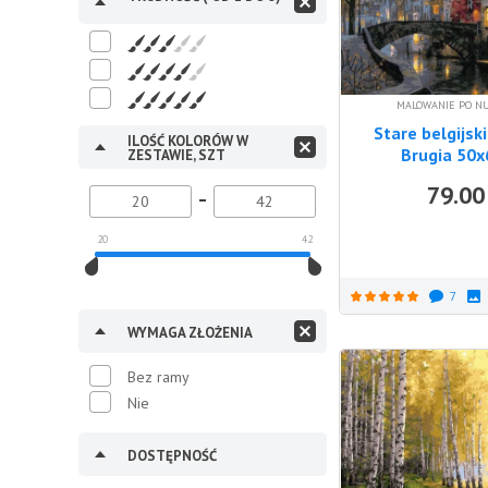
MALOWANIE PO N
Stare belgijski
ILOŚĆ KOLORÓW W
Brugia 50
ZESTAWIE, SZT
79.00
20
42
7
WYMAGA ZŁOŻENIA
Bez ramy
Nie
DOSTĘPNOŚĆ