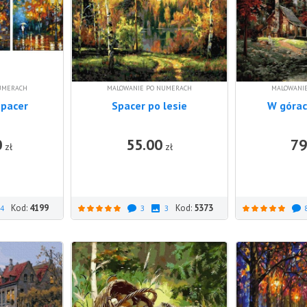
UMERACH
MALOWANIE PO NUMERACH
MALOWANI
spacer
Spacer po lesie
W góra
0
55.00
79
DO KOSZYKA
DO KOSZYKA
zł
zł
Kod:
4199
Kod:
5373
4
3
3