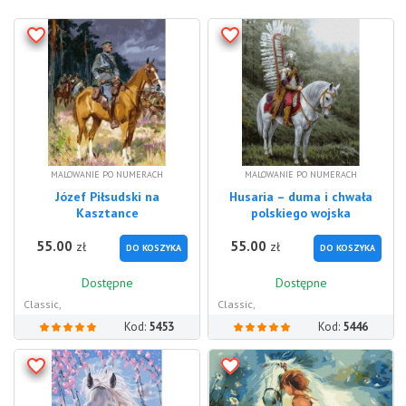
MALOWANIE PO NUMERACH
MALOWANIE PO NUMERACH
Józef Piłsudski na
Husaria – duma i chwała
Kasztance
polskiego wojska
55.00
55.00
zł
zł
DO KOSZYKA
DO KOSZYKA
Dostępne
Dostępne
Classic,
Classic,
Kod:
5453
Kod:
5446