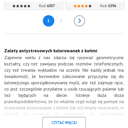
Kod:
6037
Kod:
6396
1
2
Zalety antystresowych kolorowanek z końmi
Zapewne wielu z nas zdarza się rysować geometryczne
kształty, czy też zawijasy podczas rozmów telefonicznych,
czy też trwania wykładów na uczelni. Nie każdy jednak ma
świadomość, że bezwiedne szkicowanie przyczynia się do
łatwiejszego uporządkowywania myśli, ale też zajmuje ręce,
co jest szczególnie przydatne u osób rzucających palenie lub
też będących na diecie. Istnieje duża doza
prawdopodobieństwa, że to właśnie stąd wziął się pomysł na
stworzenie kolorowanek z końmi lub też innymi motywami, w
których to znajduje się przestrzeń do swobodnego
malowania, czy też kaligrafowania.
CZYTAĆ WIĘCEJ