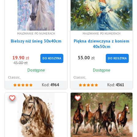
MALOWANIE PO NUMERACH
MALOWANIE PO NUMERACH
Bielszy niż śnieg 30x40cm
Piękna dziewczyna z koniem
40x50cm
19.90
55.00
zł
zł
DO KOSZYKA
DO KOSZYKA
zł
45.00
Dostępne
Dostępne
Classic,
Classic,
Kod:
4964
Kod:
4361