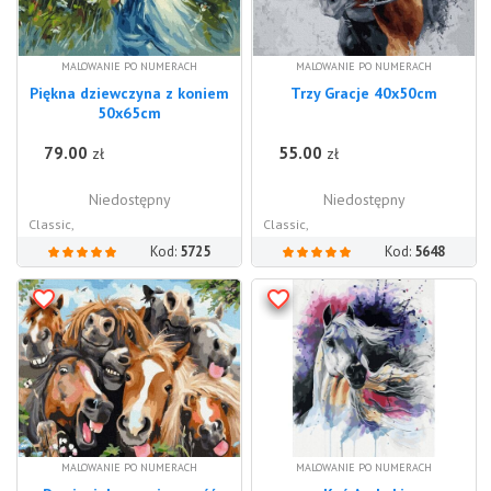
MALOWANIE PO NUMERACH
MALOWANIE PO NUMERACH
Piękna dziewczyna z koniem
Trzy Gracje 40x50cm
50x65cm
79.00
55.00
zł
zł
Niedostępny
Niedostępny
Classic,
Classic,
Kod:
5725
Kod:
5648
MALOWANIE PO NUMERACH
MALOWANIE PO NUMERACH