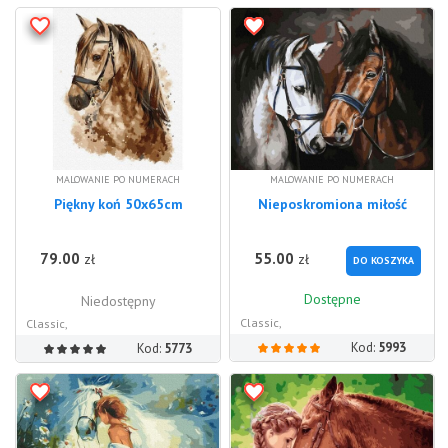
MALOWANIE PO NUMERACH
MALOWANIE PO NUMERACH
Piękny koń 50x65cm
Nieposkromiona miłość
79.00
55.00
zł
zł
DO KOSZYKA
Dostępne
Niedostępny
Classic,
Classic,
Kod:
5993
Kod:
5773