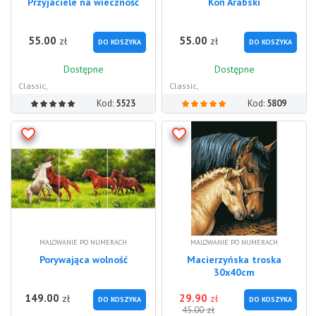
Przyjaciele na wieczność
Koń Arabski
55.00
55.00
zł
zł
DO KOSZYKA
DO KOSZYKA
Dostępne
Dostępne
Classic,
Classic,
Kod:
5523
Kod:
5809
MALOWANIE PO NUMERACH
MALOWANIE PO NUMERACH
Porywająca wolność
Macierzyńska troska
30x40cm
149.00
29.90
zł
zł
DO KOSZYKA
DO KOSZYKA
zł
45.00