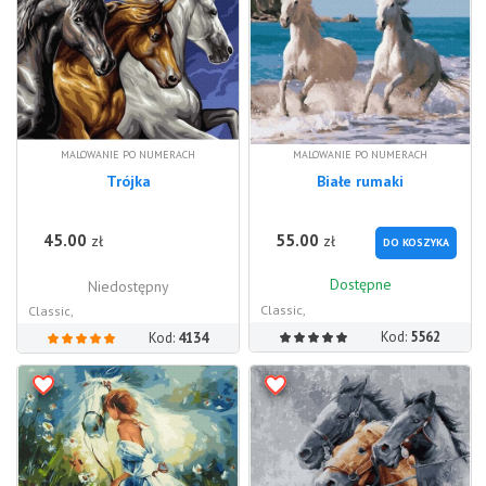
MALOWANIE PO NUMERACH
MALOWANIE PO NUMERACH
Trójka
Białe rumaki
45.00
55.00
zł
zł
DO KOSZYKA
Dostępne
Niedostępny
Classic,
Classic,
Kod:
5562
Kod:
4134