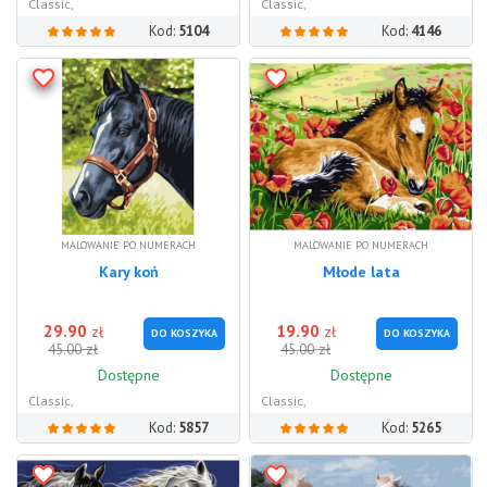
Classic,
Classic,
Kod:
5104
Kod:
4146
MALOWANIE PO NUMERACH
MALOWANIE PO NUMERACH
Kary koń
Młode lata
29.90
19.90
zł
zł
DO KOSZYKA
DO KOSZYKA
zł
zł
45.00
45.00
Dostępne
Dostępne
Classic,
Classic,
Kod:
5857
Kod:
5265