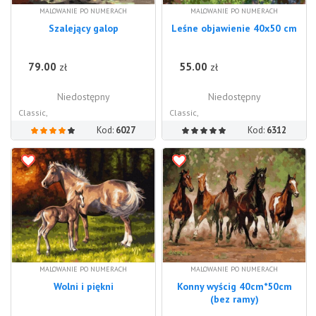
MALOWANIE PO NUMERACH
MALOWANIE PO NUMERACH
Szalejący galop
Leśne objawienie 40x50 cm
79.00
55.00
zł
zł
Niedostępny
Niedostępny
Classic,
Classic,
Kod:
6027
Kod:
6312
MALOWANIE PO NUMERACH
MALOWANIE PO NUMERACH
Wolni i piękni
Konny wyścig 40cm*50cm
(bez ramy)