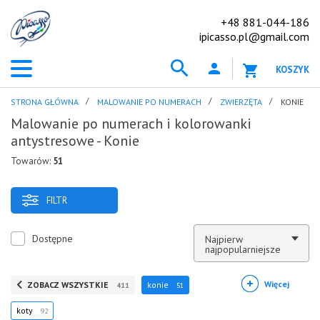
+48 881-044-186
ipicasso.pl@gmail.com
KOSZYK
STRONA GŁÓWNA
MALOWANIE PO NUMERACH
ZWIERZĘTA
KONIE
Malowanie po numerach i kolorowanki
antystresowe - Konie
Towarów:
51
FILTR
Dostępne
Najpierw
najpopularniejsze
Więcej
ZOBACZ WSZYSTKIE
konie
411
51
koty
92